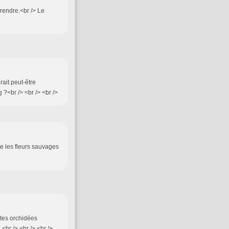
rendre.<br /> Le
rait peut-être
?<br /> <br /> <br />
re les fleurs sauvages
 tes orchidées
<br /> <br /> <br />