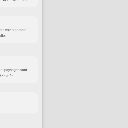
ais voir a peindre
tte.
e et paysages sont
/> <br />