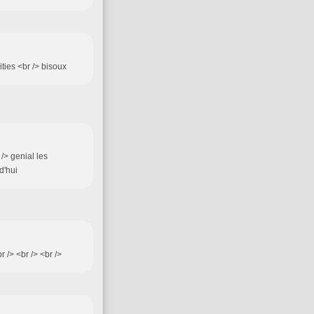
ities <br /> bisoux
/> genial les
d'hui
 /> <br /> <br />