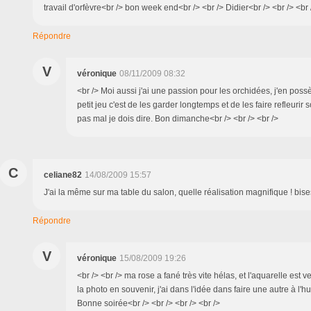
travail d'orfèvre<br /> bon week end<br /> <br /> Didier<br /> <br /> <br 
Répondre
V
véronique
08/11/2009 08:32
<br /> Moi aussi j'ai une passion pour les orchidées, j'en poss
petit jeu c'est de les garder longtemps et de les faire refleurir
pas mal je dois dire. Bon dimanche<br /> <br /> <br />
C
celiane82
14/08/2009 15:57
J'ai la même sur ma table du salon, quelle réalisation magnifique ! bi
Répondre
V
véronique
15/08/2009 19:26
<br /> <br /> ma rose a fané très vite hélas, et l'aquarelle est v
la photo en souvenir, j'ai dans l'idée dans faire une autre à l'hui
Bonne soirée<br /> <br /> <br /> <br />