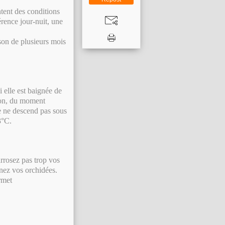
ntent des conditions
rence jour-nuit, une
son de plusieurs mois
i elle est baignée de
lcon, du moment
re ne descend pas sous
3°C.
arrosez pas trop vos
inez vos orchidées.
rmet