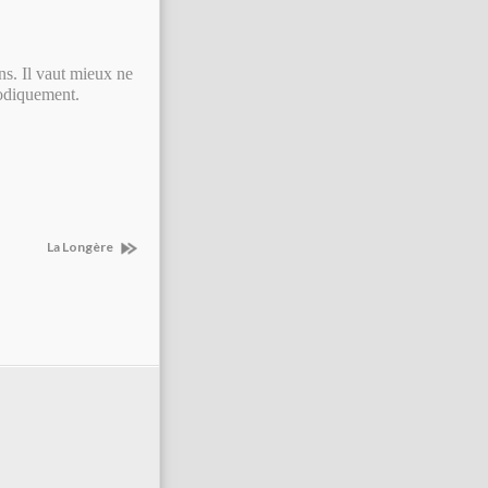
ns. Il vaut mieux ne
riodiquement.
La Longère