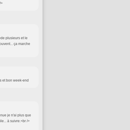
/>
ède plusieurs et le
 souvent... ça marche
ses et bon week-end
enue je n'ai plus que
le... à suivre.<br />