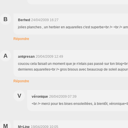
B
Berhed
24/04/2009 16:27
jolies planches , un herbier en aquarelles c'est superbe<br /> <br /> am
Répondre
A
antgresan
20/04/2009 12:49
coucou cela faisait un moment que je n'etais pas passé sur ton blog<br 
dernieres aquarelles<br /> gros bisous avec beaucoup de soleil aujour
Répondre
V
véronique
26/04/2009 07:39
<br /> merci pour tes bises ensoleillées, à bientôt, véronique<br
M
M+Line
19/04/2009 10:05