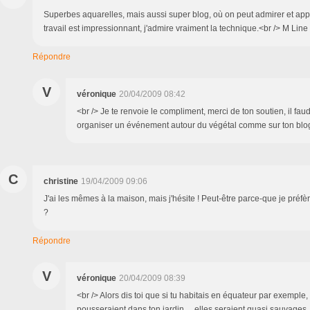
Superbes aquarelles, mais aussi super blog, où on peut admirer et app
travail est impressionnant, j'admire vraiment la technique.<br /> M Line
Répondre
V
véronique
20/04/2009 08:42
<br /> Je te renvoie le compliment, merci de ton soutien, il faud
organiser un événement autour du végétal comme sur ton blog 
C
christine
19/04/2009 09:06
J'ai les mêmes à la maison, mais j'hésite ! Peut-être parce-que je préfè
?
Répondre
V
véronique
20/04/2009 08:39
<br /> Alors dis toi que si tu habitais en équateur par exemple,
pousseraient dans ton jardin.... elles seraient quasi sauvages...