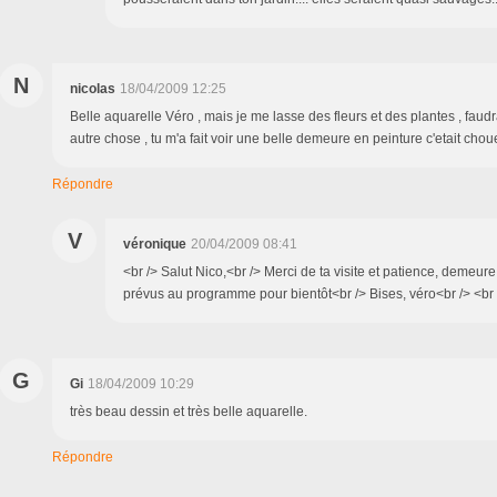
N
nicolas
18/04/2009 12:25
Belle aquarelle Véro , mais je me lasse des fleurs et des plantes , faudr
autre chose , tu m'a fait voir une belle demeure en peinture c'etait choue
Répondre
V
véronique
20/04/2009 08:41
<br /> Salut Nico,<br /> Merci de ta visite et patience, demeur
prévus au programme pour bientôt<br /> Bises, véro<br /> <br 
G
Gi
18/04/2009 10:29
très beau dessin et très belle aquarelle.
Répondre