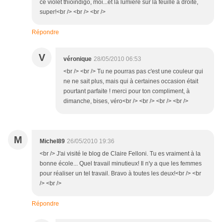
ce violet thioindigo, moi...et la lumière sur la feuille à droite,
super!<br /> <br /> <br />
Répondre
V
véronique
28/05/2010 06:53
<br /> <br /> Tu ne pourras pas c'est une couleur qui
ne ne sait plus, mais qui à certaines occasion était
pourtant parfaite ! merci pour ton compliment, à
dimanche, bises, véro<br /> <br /> <br /> <br />
M
Michel89
26/05/2010 19:36
<br /> J'ai visité le blog de Claire Felloni. Tu es vraiment à la
bonne école... Quel travail minutieux! Il n'y a que les femmes
pour réaliser un tel travail. Bravo à toutes les deux!<br /> <br
/> <br />
Répondre