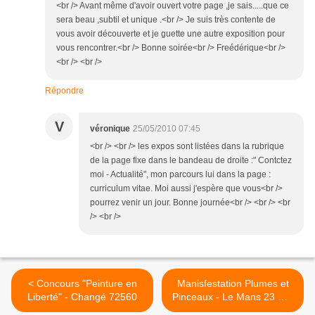
<br /> Avant même d'avoir ouvert votre page ,je sais.....que ce
sera beau ,subtil et unique .<br /> Je suis très contente de
vous avoir découverte et je guette une autre exposition pour
vous rencontrer.<br /> Bonne soirée<br /> Freédérique<br />
<br /> <br />
Répondre
V
véronique
25/05/2010 07:45
<br /> <br /> les expos sont listées dans la rubrique
de la page fixe dans le bandeau de droite :" Contctez
moi - Actualité", mon parcours lui dans la page :
curriculum vitae. Moi aussi j'espère que vous<br />
pourrez venir un jour. Bonne journée<br /> <br /> <br
/> <br />
< Concours "Peinture en
Manisfestation Plumes et
Liberté" - Changé 72560
Pinceaux - Le Mans 23 mai
2010 >