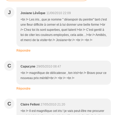
J
Josiane Lévêque
11/06/2010 22:09
<br /> Les iris...que je nomme " désespoir du peintre" tant c'est
une fleur difficile à cerner et à lui donner une belle forme !<br
/> Chez toi ils sont superbes, quel talent !<br /> C'est gentil à
toi de citer les couleurs employées, cela aide....!<br /> Amitiés,
et merci de ta visite<br /> Josiane<br /> <br /> <br />
Répondre
C
Capucyne
29/05/2010 08:47
<br /> magnifique de délicatesse , ton iris!<br /> Bravo pour ce
nouveau prix mérité!<br /> <br /> <br />
Répondre
C
Claire Felloni
27/05/2010 21:20
<br /> Il est magnifique cet iris ! je vais peut-être me procurer