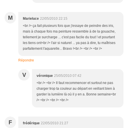
M
Marieluce
22/05/2010 22:15
<br /> ça fait plusieurs fois que j'essaye de peindre des iris,
mais à chaque fois ma peinture ressemble à de la gouache,
tellement je surcharge ... c'est pas facile du tout ! et pourtant
les tiens ont<br /> l'air si naturel ... ya pas à dire, tu maîtrises
parfaitement l'aquarelle... Bravo !<br /> <br /> <br />
Répondre
V
véronique
25/05/2010 07:42
<br /> <br /> Il faut recommencer et surtout ne pas
charger trop ta couleur au départ en veillant bien à
garder la lumière là où il y en a. Bonne semaine<br
/> <br /> <br /> <br />
F
frédérique
22/05/2010 21:27