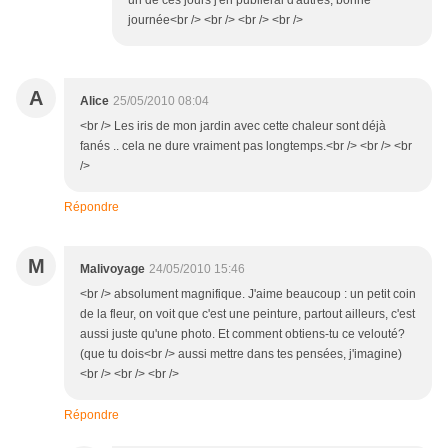
un de ces jours j'en publierai d'autres, bonne
journée<br /> <br /> <br /> <br />
A
Alice
25/05/2010 08:04
<br /> Les iris de mon jardin avec cette chaleur sont déjà
fanés .. cela ne dure vraiment pas longtemps.<br /> <br /> <br
/>
Répondre
M
Malivoyage
24/05/2010 15:46
<br /> absolument magnifique. J'aime beaucoup : un petit coin
de la fleur, on voit que c'est une peinture, partout ailleurs, c'est
aussi juste qu'une photo. Et comment obtiens-tu ce velouté?
(que tu dois<br /> aussi mettre dans tes pensées, j'imagine)
<br /> <br /> <br />
Répondre