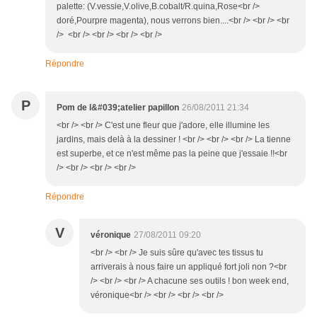
palette: (V.vessie,V.olive,B.cobalt/R.quina,Rose<br />
doré,Pourpre magenta), nous verrons bien....<br /> <br /> <br
/> <br /> <br /> <br /> <br />
Répondre
P
Pom de l&#039;atelier papillon
26/08/2011 21:34
<br /> <br /> C'est une fleur que j'adore, elle illumine les
jardins, mais delà à la dessiner ! <br /> <br /> <br /> La tienne
est superbe, et ce n'est même pas la peine que j'essaie !!<br
/> <br /> <br /> <br />
Répondre
V
véronique
27/08/2011 09:20
<br /> <br /> Je suis sûre qu'avec tes tissus tu
arriverais à nous faire un appliqué fort joli non ?<br
/> <br /> <br /> A chacune ses outils ! bon week end,
véronique<br /> <br /> <br /> <br />