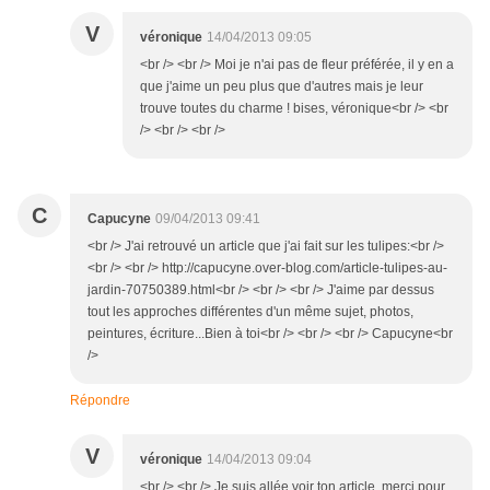
V
véronique
14/04/2013 09:05
<br /> <br /> Moi je n'ai pas de fleur préférée, il y en a
que j'aime un peu plus que d'autres mais je leur
trouve toutes du charme ! bises, véronique<br /> <br
/> <br /> <br />
C
Capucyne
09/04/2013 09:41
<br /> J'ai retrouvé un article que j'ai fait sur les tulipes:<br />
<br /> <br /> http://capucyne.over-blog.com/article-tulipes-au-
jardin-70750389.html<br /> <br /> <br /> J'aime par dessus
tout les approches différentes d'un même sujet, photos,
peintures, écriture...Bien à toi<br /> <br /> <br /> Capucyne<br
/>
Répondre
V
véronique
14/04/2013 09:04
<br /> <br /> Je suis allée voir ton article, merci pour