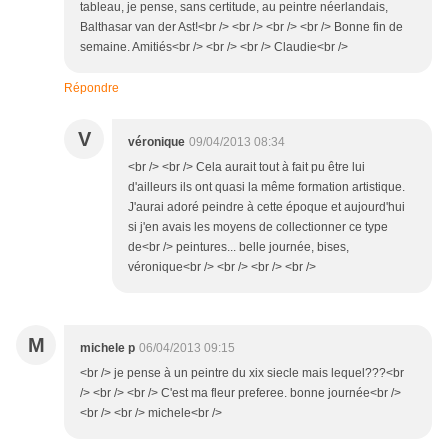
tableau, je pense, sans certitude, au peintre néerlandais,
Balthasar van der Ast!<br /> <br /> <br /> <br /> Bonne fin de
semaine. Amitiés<br /> <br /> <br /> Claudie<br />
Répondre
V
véronique
09/04/2013 08:34
<br /> <br /> Cela aurait tout à fait pu être lui
d'ailleurs ils ont quasi la même formation artistique.
J'aurai adoré peindre à cette époque et aujourd'hui
si j'en avais les moyens de collectionner ce type
de<br /> peintures... belle journée, bises,
véronique<br /> <br /> <br /> <br />
M
michele p
06/04/2013 09:15
<br /> je pense à un peintre du xix siecle mais lequel???<br
/> <br /> <br /> C'est ma fleur preferee. bonne journée<br />
<br /> <br /> michele<br />