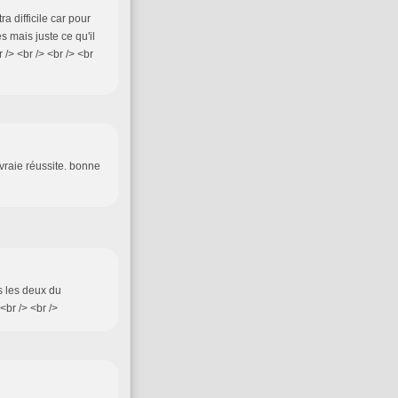
a difficile car pour
s mais juste ce qu'il
 /> <br /> <br /> <br
 vraie réussite. bonne
es les deux du
br /> <br />