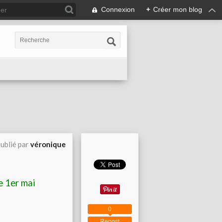
Connexion
+
Créer mon blog
ublié par
véronique
e 1er mai
0
Repost