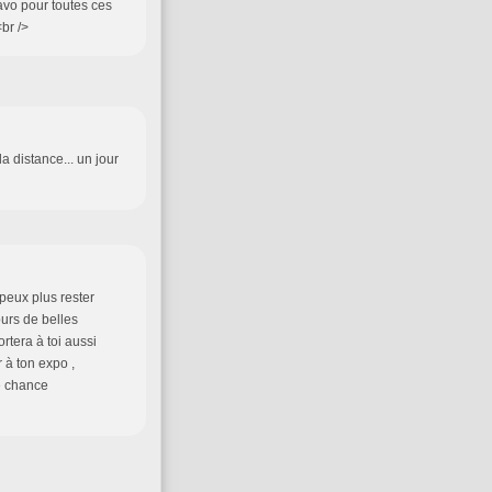
ravo pour toutes ces
br />
la distance... un jour
 peux plus rester
urs de belles
ortera à toi aussi
 à ton expo ,
ne chance