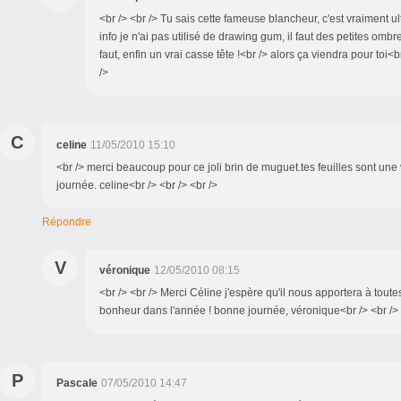
<br /> <br /> Tu sais cette fameuse blancheur, c'est vraiment ultr
info je n'ai pas utilisé de drawing gum, il faut des petites ombre
faut, enfin un vrai casse tête !<br /> alors ça viendra pour toi<br
/>
C
celine
11/05/2010 15:10
<br /> merci beaucoup pour ce joli brin de muguet.tes feuilles sont une
journée. celine<br /> <br /> <br />
Répondre
V
véronique
12/05/2010 08:15
<br /> <br /> Merci Céline j'espère qu'il nous apportera à tout
bonheur dans l'année ! bonne journée, véronique<br /> <br /> <
P
Pascale
07/05/2010 14:47