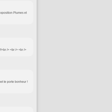
'exposition Plumes et
!<br /> <br /> <br />
et te porte bonheur !