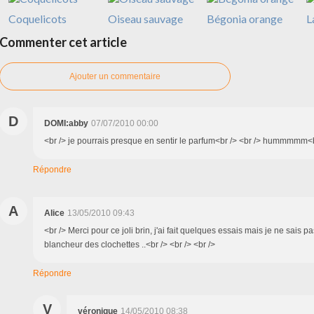
Coquelicots
Oiseau sauvage
Bégonia orange
L
Commenter cet article
Ajouter un commentaire
D
DOMI:abby
07/07/2010 00:00
<br /> je pourrais presque en sentir le parfum<br /> <br /> hummmmm<br
Répondre
A
Alice
13/05/2010 09:43
<br /> Merci pour ce joli brin, j'ai fait quelques essais mais je ne sais p
blancheur des clochettes ..<br /> <br /> <br />
Répondre
V
véronique
14/05/2010 08:38