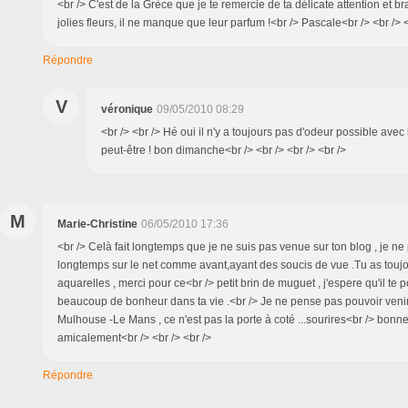
<br /> C'est de la Grèce que je te remercie de ta délicate attention et b
jolies fleurs, il ne manque que leur parfum !<br /> Pascale<br /> <br /> <
Répondre
V
véronique
09/05/2010 08:29
<br /> <br /> Hé oui il n'y a toujours pas d'odeur possible avec 
peut-être ! bon dimanche<br /> <br /> <br /> <br />
M
Marie-Christine
06/05/2010 17:36
<br /> Celà fait longtemps que je ne suis pas venue sur ton blog , je ne
longtemps sur le net comme avant,ayant des soucis de vue .Tu as toujo
aquarelles , merci pour ce<br /> petit brin de muguet , j'espere qu'il te p
beaucoup de bonheur dans ta vie .<br /> Je ne pense pas pouvoir venir
Mulhouse -Le Mans , ce n'est pas la porte à coté ...sourires<br /> bon
amicalement<br /> <br /> <br />
Répondre