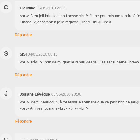
C
Claudine
05/05/2010 22:15
<br /> Bien joli brin, tout en finesse.<br /> Je ne pourrais me rendre à l
Pinceaux, et combien je le regrette...<br /> <br /> <br />
Répondre
S
SISI
04/05/2010 08:16
<br /> Très joli brin de muguet le rendu des feuilles est superbe ! bravo !
Répondre
J
Josiane Lévêque
03/05/2010 20:06
<br /> Merci beaucoup, à toi aussi je souhaite que ce petit brin de mugu
<br /> Amitiés, Josiane<br /> <br /> <br />
Répondre
G