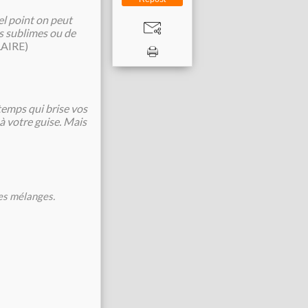
el point on peut
ons sublimes ou de
AIRE)
 temps qui brise vos
 à votre guise. Mais
des mélanges.