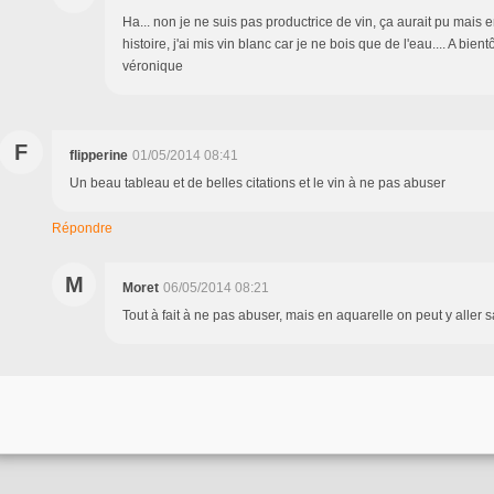
Ha... non je ne suis pas productrice de vin, ça aurait pu mais en
histoire, j'ai mis vin blanc car je ne bois que de l'eau.... A bie
véronique
F
flipperine
01/05/2014 08:41
Un beau tableau et de belles citations et le vin à ne pas abuser
Répondre
M
Moret
06/05/2014 08:21
Tout à fait à ne pas abuser, mais en aquarelle on peut y aller s