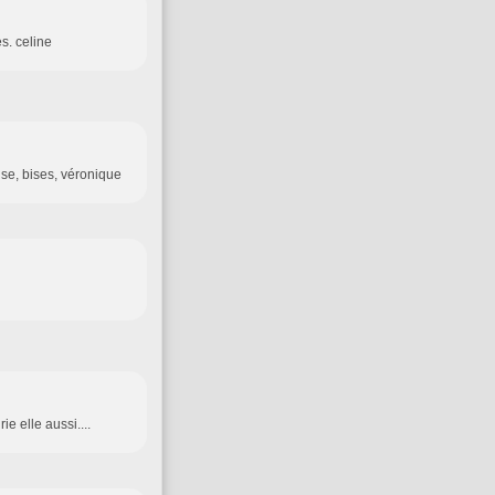
s. celine
ise, bises, véronique
ie elle aussi....