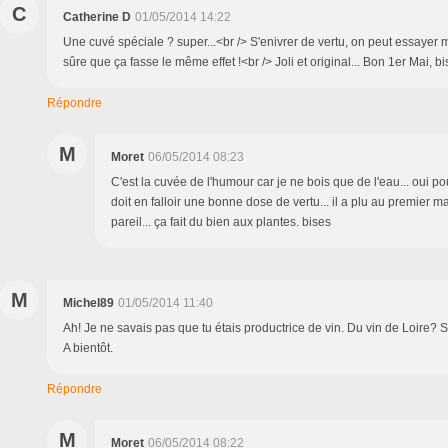
C
Catherine D
01/05/2014 14:22
Une cuvé spéciale ? super...<br /> S'enivrer de vertu, on peut essayer 
sûre que ça fasse le même effet !<br /> Joli et original... Bon 1er Mai, b
Répondre
M
Moret
06/05/2014 08:23
C'est la cuvée de l'humour car je ne bois que de l'eau... oui pou
doit en falloir une bonne dose de vertu... il a plu au premier ma
pareil... ça fait du bien aux plantes. bises
M
Michel89
01/05/2014 11:40
Ah! Je ne savais pas que tu étais productrice de vin. Du vin de Loire? 
A bientôt.
Répondre
M
Moret
06/05/2014 08:22