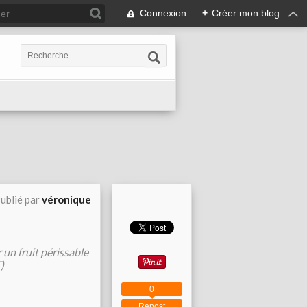
Connexion
+
Créer mon blog
ublié par
véronique
un fruit périssable
)
0
Repost