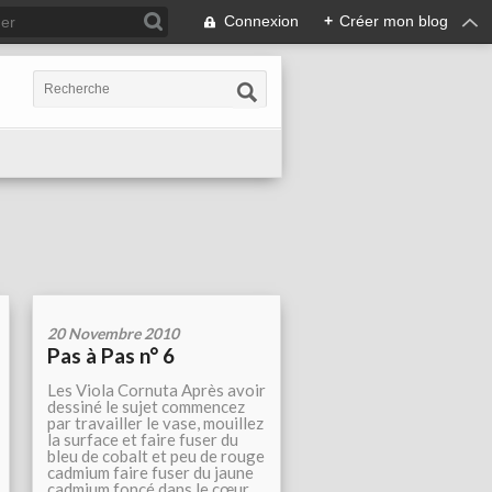
Connexion
+
Créer mon blog
20 Novembre 2010
Pas à Pas n° 6
Les Viola Cornuta Après avoir
dessiné le sujet commencez
par travailler le vase, mouillez
la surface et faire fuser du
bleu de cobalt et peu de rouge
cadmium faire fuser du jaune
cadmium fonçé dans le cœur