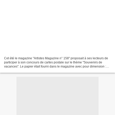
Cet été le magazine "Artistes Magazine n° 158" proposait à ses lecteurs de
participer à son concours de cartes postale sur le thème "Souvenirs de
vacances". Le papier était fourni dans le magazine avec pour dimension :
148 x 203 mm Naissance du projet...