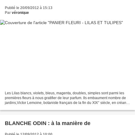
Publié le 20/09/2012 à 15:13
Par
véronique
Les Lilas blancs, violets, bleus, magenta, doubles, simples sont parmi les
premières fleurs à nous gratifier de leur parfum. Ils embaument nombre de
jardins,Victor Lemoine, botaniste français de la fin du XIX° siècle, en créant
plus de 64 cultivars de...
BLANCHE ODIN : à la manière de
Publié le 12/09/2012 à 10:00