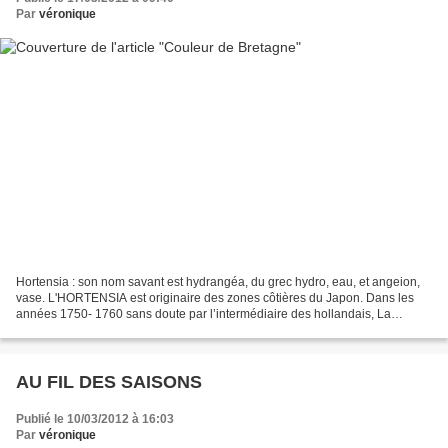
Par
véronique
Hortensia : son nom savant est hydrangéa, du grec hydro, eau, et angeion,
vase. L'HORTENSIA est originaire des zones côtières du Japon. Dans les
années 1750- 1760 sans doute par l’intermédiaire des hollandais, La
Réunion et Maurice découvrent sa culture....
AU FIL DES SAISONS
Publié le 10/03/2012 à 16:03
Par
véronique