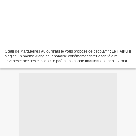
Cœur de Marguerites Aujourd’hui je vous propose de découvrir : Le HAIKU Il
s’agit d’un poème d’origine japonaise extrêmement bref visant à dire
l’évanescence des choses. Ce poème comporte traditionnellement 17 mores
en trois segments 5-7-5, et est calligraphié...