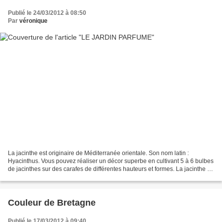
Publié le 24/03/2012 à 08:50
Par
véronique
La jacinthe est originaire de Méditerranée orientale. Son nom latin :
Hyacinthus. Vous pouvez réaliser un décor superbe en cultivant 5 à 6 bulbes
de jacinthes sur des carafes de différentes hauteurs et formes. La jacinthe se
prête facilement à la culture...
Couleur de Bretagne
Publié le 17/03/2012 à 09:40