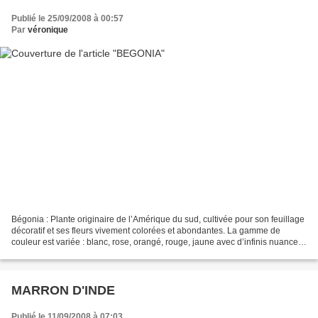
Publié le 25/09/2008 à 00:57
Par
véronique
Bégonia : Plante originaire de l’Amérique du sud, cultivée pour son feuillage
décoratif et ses fleurs vivement colorées et abondantes. La gamme de
couleur est variée : blanc, rose, orangé, rouge, jaune avec d’infinis nuances.
Appartient à la famille des...
MARRON D'INDE
Publié le 11/09/2008 à 07:03