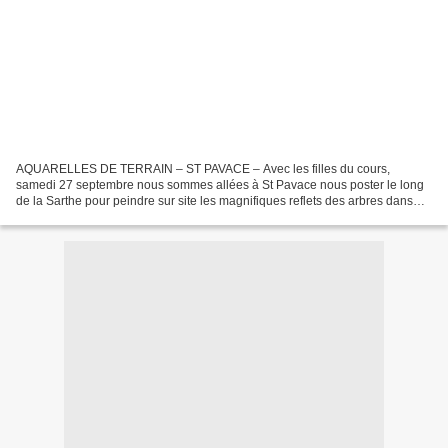
AQUARELLES DE TERRAIN – ST PAVACE – Avec les filles du cours,
samedi 27 septembre nous sommes allées à St Pavace nous poster le long
de la Sarthe pour peindre sur site les magnifiques reflets des arbres dans
l’eau. Promenade du Domé, j’ai choisi de représenter...