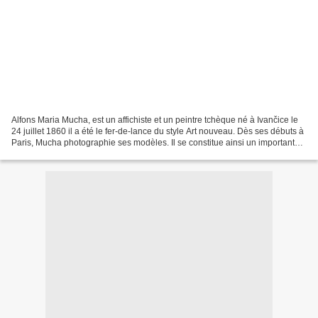
Alfons Maria Mucha, est un affichiste et un peintre tchèque né à Ivančice le
24 juillet 1860 il a été le fer-de-lance du style Art nouveau. Dès ses débuts à
Paris, Mucha photographie ses modèles. Il se constitue ainsi un important
catalogue qu'il utilise...