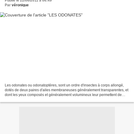
Publié le 22/06/2011 à 06:49
Par
véronique
Les odonates ou odonatoptères, sont un ordre d'insectes à corps allongé,
dotés de deux paires d'ailes membraneuses généralement transparentes, et
dont les yeux composés et généralement volumineux leur permettent de
chasser efficacement leurs proies. Ils...