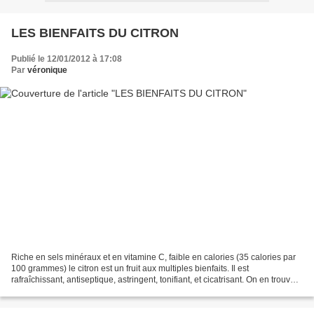
LES BIENFAITS DU CITRON
Publié le 12/01/2012 à 17:08
Par
véronique
Riche en sels minéraux et en vitamine C, faible en calories (35 calories par
100 grammes) le citron est un fruit aux multiples bienfaits. Il est
rafraîchissant, antiseptique, astringent, tonifiant, et cicatrisant. On en trouve
sur le marché toute l’année....