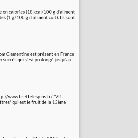
le en calories (18 kcal/100 g d’aliment
des (1 g/100 g d’aliment cuit). Ils sont
nom Clémentine est présent en France
ain succès qui s'est prolongé jusqu'au
tp://www.brettelespins.fr/ "Vif
tres" qui est le fruit de la 13ème