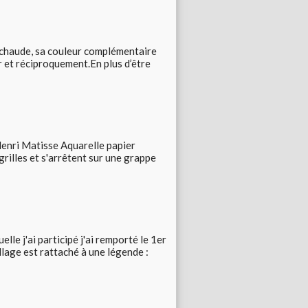
 chaude, sa couleur complémentaire
eur et réciproquement.En plus d’être
 Henri Matisse Aquarelle papier
grilles et s'arrêtent sur une grappe
lle j'ai participé j'ai remporté le 1er
llage est rattaché à une légende :