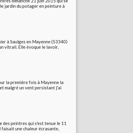
eintres dimanche 21 juin 2015 qui se
 le jardin du potager en peinture à
ernier à Saulges en Mayenne (53340)
 vitrail. Elle évoque le lavoir,
pour la première fois à Mayenne la
t malgré un vent persistant j'ai
 des peintres qui s'est tenue le 11
Il faisait une chaleur écrasante,