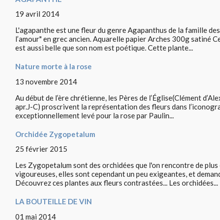
19 avril 2014
L'agapanthe est une fleur du genre Agapanthus de la famille des 
l’amour" en grec ancien. Aquarelle papier Arches 300g satiné C
est aussi belle que son nom est poétique. Cette plante...
Nature morte à la rose
13 novembre 2014
Au début de l’ère chrétienne, les Pères de l’Église(Clément d’Alexan
apr.J-C) proscrivent la représentation des fleurs dans l’iconogra
exceptionnellement levé pour la rose par Paulin...
Orchidée Zygopetalum
25 février 2015
Les Zygopetalum sont des orchidées que l'on rencontre de plus e
vigoureuses, elles sont cependant un peu exigeantes, et demande
Découvrez ces plantes aux fleurs contrastées... Les orchidées...
LA BOUTEILLE DE VIN
01 mai 2014