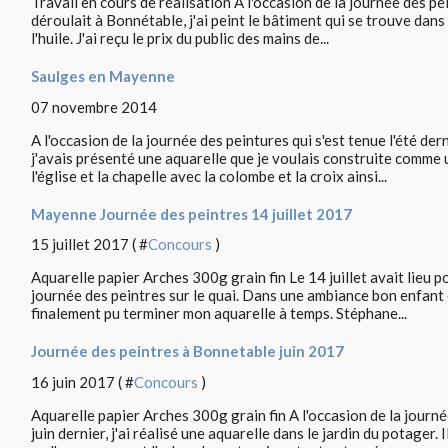
Travail en cours de réalisation A l'occasion de la journée des p
déroulait à Bonnétable, j'ai peint le bâtiment qui se trouve dans
l'huile. J'ai reçu le prix du public des mains de...
Saulges en Mayenne
07 novembre 2014
A l'occasion de la journée des peintures qui s'est tenue l'été d
j'avais présenté une aquarelle que je voulais construite comme un
l'église et la chapelle avec la colombe et la croix ainsi...
Mayenne Journée des peintres 14 juillet 2017
15 juillet 2017 ( #
Concours
)
Aquarelle papier Arches 300g grain fin Le 14 juillet avait lieu 
journée des peintres sur le quai. Dans une ambiance bon enfant e
finalement pu terminer mon aquarelle à temps. Stéphane...
Journée des peintres à Bonnetable juin 2017
16 juin 2017 ( #
Concours
)
Aquarelle papier Arches 300g grain fin A l'occasion de la journée
juin dernier, j'ai réalisé une aquarelle dans le jardin du potager. 