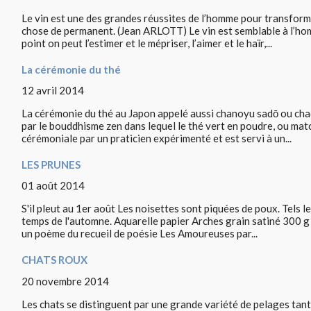
Le vin est une des grandes réussites de l’homme pour transforme
chose de permanent. (Jean ARLOTT) Le vin est semblable à l’hom
point on peut l’estimer et le mépriser, l’aimer et le haïr,...
La cérémonie du thé
12 avril 2014
La cérémonie du thé au Japon appelé aussi chanoyu sadō ou chadō
par le bouddhisme zen dans lequel le thé vert en poudre, ou mat
cérémoniale par un praticien expérimenté et est servi à un...
LES PRUNES
01 août 2014
S'il pleut au 1er août Les noisettes sont piquées de poux. Tels le
temps de l'automne. Aquarelle papier Arches grain satiné 300 g 
un poème du recueil de poésie Les Amoureuses par...
CHATS ROUX
20 novembre 2014
Les chats se distinguent par une grande variété de pelages tant