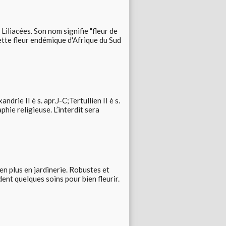
Liliacées. Son nom signifie "fleur de
ette fleur endémique d'Afrique du Sud
drie II è s. apr.J-C;Tertullien II è s.
phie religieuse. L’interdit sera
n plus en jardinerie. Robustes et
nt quelques soins pour bien fleurir.