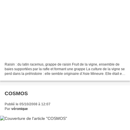
Raisin : du latin racemus, grappe de raisin Fruit de la vigne, ensemble de
baies supportées par la rafle et formant une grappe La culture de la vigne se
perd dans la préhistoire : elle semble originaire d’Asie Mineure. Elle était en
faveur chez les Egyptiens...
COSMOS
Publié le 05/10/2008 à 12:07
Par
véronique