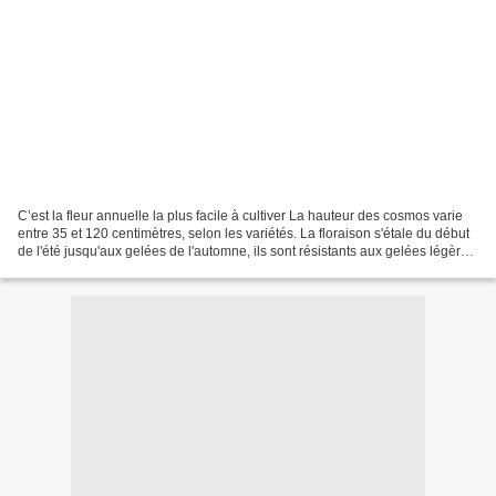
C’est la fleur annuelle la plus facile à cultiver La hauteur des cosmos varie
entre 35 et 120 centimètres, selon les variétés. La floraison s'étale du début
de l'été jusqu'aux gelées de l'automne, ils sont résistants aux gelées légères.
Les cosmos sont...