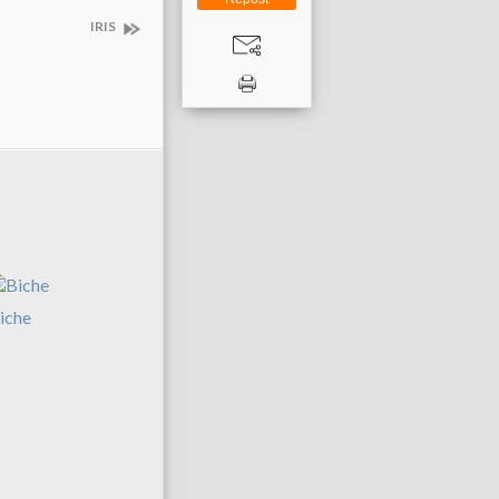
IRIS
iche