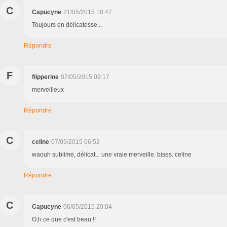
C
Capucyne
21/05/2015 18:47
Toujours en délicatesse...
Répondre
F
flipperine
07/05/2015 09:17
merveilleux
Répondre
C
celine
07/05/2015 06:52
waouh sublime, délicat... une vraie merveille. bises. celine
Répondre
C
Capucyne
06/05/2015 20:04
O,h ce que c'est beau !!