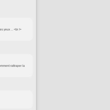
s yeux ... <br />
comment rattraper la