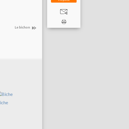
Le bichon
iche