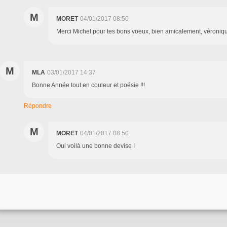
M
MORET
04/01/2017 08:50
Merci Michel pour tes bons voeux, bien amicalement, véroniq
M
MLA
03/01/2017 14:37
Bonne Année tout en couleur et poésie !!!
Répondre
M
MORET
04/01/2017 08:50
Oui voilà une bonne devise !