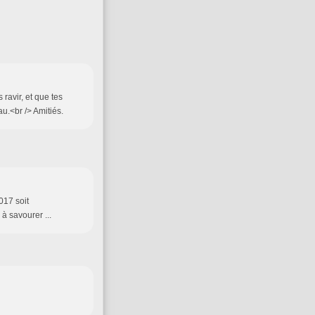
ravir, et que tes
au.<br /> Amitiés.
017 soit
 à savourer ...