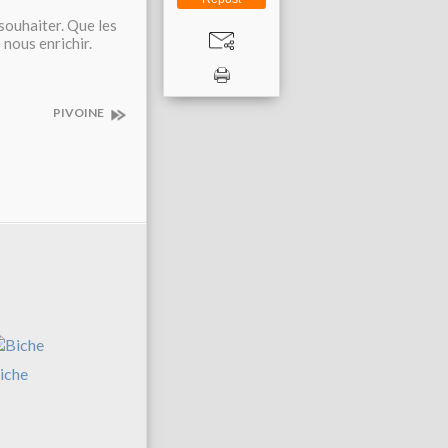
souhaiter. Que les
nous enrichir.
PIVOINE
iche