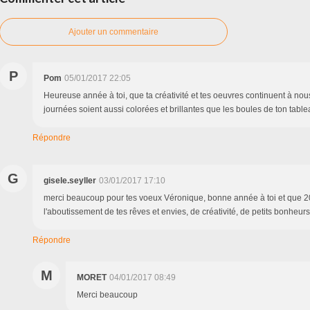
Ajouter un commentaire
P
Pom
05/01/2017 22:05
Heureuse année à toi, que ta créativité et tes oeuvres continuent à nous 
journées soient aussi colorées et brillantes que les boules de ton table
Répondre
G
gisele.seyller
03/01/2017 17:10
merci beaucoup pour tes voeux Véronique, bonne année à toi et que 2
l'aboutissement de tes rêves et envies, de créativité, de petits bonheurs
Répondre
M
MORET
04/01/2017 08:49
Merci beaucoup