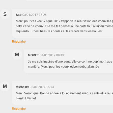
S
Sab
03/01/2017 16:25
Merci pour ces voeux ! que 2017 t'apporte la réalisation des voeux les p
cette carte de voeux. Elle me fait penser à une carte tout à fait du mê
Izquierdo.... C'est beau les boules et les reflets dans les boules.
Répondre
M
MORET
04/01/2017 08:49
Je me suis inspirée d'une aquarelle ce corinne poplimont que j
manière. Merci pour tes voeux et bon début d'année
M
Michel89
03/01/2017 15:13
Merci Véronique. Bonne année à toi également avec la santé et la réussi
bientôt! Michel
Répondre