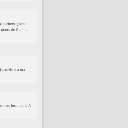
lus chers ! j'aime
me genre de Corinne
'ai revisité à ma
te de tes projets. A