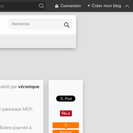
Connexion
+
Créer mon blog
ublié par
véronique
sur panneaux MDF.
0
 Bonne journée à
Repost