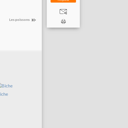
Les poissons
iche