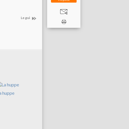
Le gui
a huppe