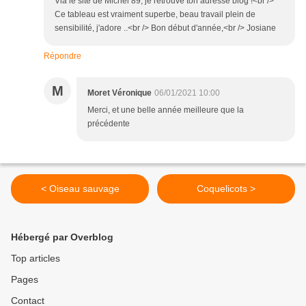
Via le site de Michel 89, je retrouve ton adresse blog !<br />
Ce tableau est vraiment superbe, beau travail plein de
sensibilité, j'adore ..<br /> Bon début d'année,<br /> Josiane
Répondre
M
Moret Véronique
06/01/2021 10:00
Merci, et une belle année meilleure que la
précédente
< Oiseau sauvage
Coquelicots >
Hébergé par Overblog
Top articles
Pages
Contact