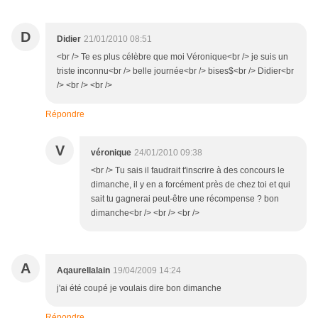
D
Didier
21/01/2010 08:51
<br /> Te es plus célèbre que moi Véronique<br /> je suis un
triste inconnu<br /> belle journée<br /> bises$<br /> Didier<br
/> <br /> <br />
Répondre
V
véronique
24/01/2010 09:38
<br /> Tu sais il faudrait t'inscrire à des concours le
dimanche, il y en a forcément près de chez toi et qui
sait tu gagnerai peut-être une récompense ? bon
dimanche<br /> <br /> <br />
A
Aqaurellalain
19/04/2009 14:24
j'ai été coupé je voulais dire bon dimanche
Répondre