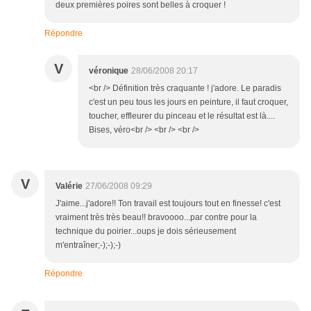
deux premières poires sont belles à croquer !
Répondre
V
véronique
28/06/2008 20:17
<br /> Définition très craquante ! j'adore. Le paradis
c'est un peu tous les jours en peinture, il faut croquer,
toucher, effleurer du pinceau et le résultat est là....
Bises, véro<br /> <br /> <br />
V
Valérie
27/06/2008 09:29
J'aime...j'adore!! Ton travail est toujours tout en finesse! c'est
vraiment très très beau!! bravoooo...par contre pour la
technique du poirier...oups je dois sérieusement
m'entraîner;-);-);-)
Répondre