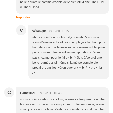
belle aquarelle comme d'habitude! A bientôt! Michel <br /> <br
/> <br /> <br />
Répondre
V
véronique
08/08/2011 11:28
<br /> <br /> Bonjour Michel,<br /> <br /> <br /> je
viens d'améliorer la situation en plaçant la photo plus
haut de sorte que le texte soit à nouveau lisible, je ne
peux pousser plus avant les manipulations n'étant
pas chez moi pour le faire.<br /> Suis à Volgré! une
belle journée à toi même si la météo semble bien
précaire... amitiés, véronique<br /> <br /> <br /> <br
/>
C
CatherineD
07/08/2011 10:45
<br /> <br /> si c'était moins loin, je serais allée prendre un thé
là-bas avec toi...avec ou sans pinceau! jolie ambiance, je suis
sûre qu'il y avait de la tarte?<br /> <br /> <br /> bon dimanche,