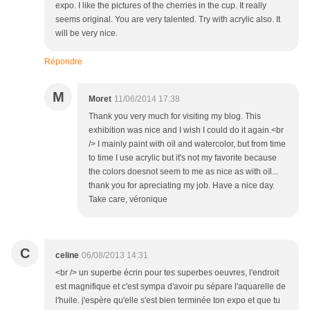
expo. I like the pictures of the cherries in the cup. It really
seems original. You are very talented. Try with acrylic also. It
will be very nice.
Répondre
M
Moret
11/06/2014 17:38
Thank you very much for visiting my blog. This
exhibition was nice and I wish I could do it again.<br
/> I mainly paint with oïl and watercolor, but from time
to time I use acrylic but it's not my favorite because
the colors doesnot seem to me as nice as with oïl...
thank you for apreciating my job. Have a nice day.
Take care, véronique
C
celine
06/08/2013 14:31
<br /> un superbe écrin pour tes superbes oeuvres, l'endroit
est magnifique et c'est sympa d'avoir pu sépare l'aquarelle de
l'huile. j'espère qu'elle s'est bien terminée ton expo et que tu