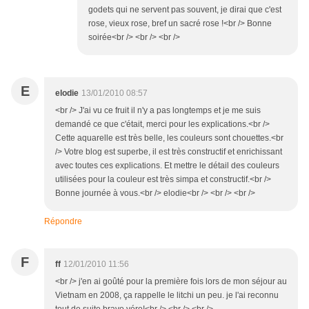
godets qui ne servent pas souvent, je dirai que c'est
rose, vieux rose, bref un sacré rose !<br /> Bonne
soirée<br /> <br /> <br />
E
elodie
13/01/2010 08:57
<br /> J'ai vu ce fruit il n'y a pas longtemps et je me suis
demandé ce que c'était, merci pour les explications.<br />
Cette aquarelle est très belle, les couleurs sont chouettes.<br
/> Votre blog est superbe, il est très constructif et enrichissant
avec toutes ces explications. Et mettre le détail des couleurs
utilisées pour la couleur est très simpa et constructif.<br />
Bonne journée à vous.<br /> elodie<br /> <br /> <br />
Répondre
F
ff
12/01/2010 11:56
<br /> j'en ai goûté pour la première fois lors de mon séjour au
Vietnam en 2008, ça rappelle le litchi un peu. je l'ai reconnu