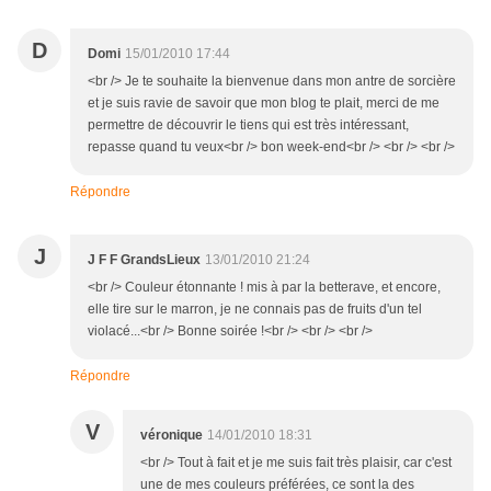
D
Domi
15/01/2010 17:44
<br /> Je te souhaite la bienvenue dans mon antre de sorcière
et je suis ravie de savoir que mon blog te plait, merci de me
permettre de découvrir le tiens qui est très intéressant,
repasse quand tu veux<br /> bon week-end<br /> <br /> <br />
Répondre
J
J F F GrandsLieux
13/01/2010 21:24
<br /> Couleur étonnante ! mis à par la betterave, et encore,
elle tire sur le marron, je ne connais pas de fruits d'un tel
violacé...<br /> Bonne soirée !<br /> <br /> <br />
Répondre
V
véronique
14/01/2010 18:31
<br /> Tout à fait et je me suis fait très plaisir, car c'est
une de mes couleurs préférées, ce sont la des