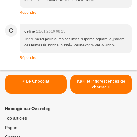
tout de suite bravo véro!<br /> <br /> <br />
Répondre
C
celine
12/01/2010 08:15
<br /> merci pour toutes ces infos, superbe aquarelle, j'adore
ces teintes là. bonne journé€. celine<br /> <br /> <br />
Répondre
< Le Chocolat
Kaki et inflorescences de
charme >
Hébergé par Overblog
Top articles
Pages