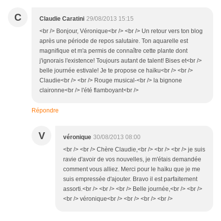
C
Claudie Caratini
29/08/2013 15:15
<br /> Bonjour, Véronique<br /> <br /> Un retour vers ton blog
après une période de repos salutaire. Ton aquarelle est
magnifique et m'a permis de connaître cette plante dont
j'ignorais l'existence! Toujours autant de talent! Bises et<br />
belle journée estivale! Je te propose ce haïku<br /> <br />
Claudie<br /> <br /> Rouge musical-<br /> la bignone
claironne<br /> l'été flamboyant<br />
Répondre
V
véronique
30/08/2013 08:00
<br /> <br /> Chère Claudie,<br /> <br /> <br /> je suis
ravie d'avoir de vos nouvelles, je m'étais demandée
comment vous alliez. Merci pour le haïku que je me
suis empressée d'ajouter. Bravo il est parfaitement
assorti.<br /> <br /> <br /> Belle journée,<br /> <br />
<br /> véronique<br /> <br /> <br /> <br />