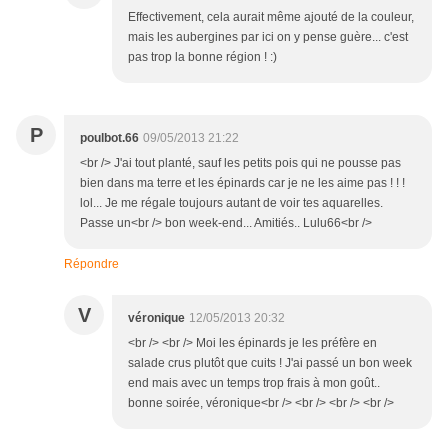
Effectivement, cela aurait même ajouté de la couleur,
mais les aubergines par ici on y pense guère... c'est
pas trop la bonne région ! :)
P
poulbot.66
09/05/2013 21:22
<br /> J'ai tout planté, sauf les petits pois qui ne pousse pas
bien dans ma terre et les épinards car je ne les aime pas ! ! !
lol... Je me régale toujours autant de voir tes aquarelles.
Passe un<br /> bon week-end... Amitiés.. Lulu66<br />
Répondre
V
véronique
12/05/2013 20:32
<br /> <br /> Moi les épinards je les préfère en
salade crus plutôt que cuits ! J'ai passé un bon week
end mais avec un temps trop frais à mon goût..
bonne soirée, véronique<br /> <br /> <br /> <br />