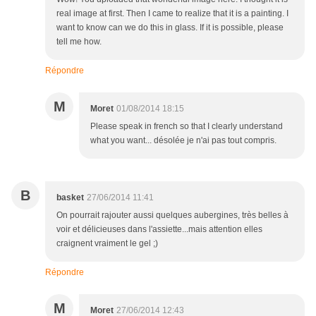
real image at first. Then I came to realize that it is a painting. I
want to know can we do this in glass. If it is possible, please
tell me how.
Répondre
M
Moret
01/08/2014 18:15
Please speak in french so that I clearly understand
what you want... désolée je n'ai pas tout compris.
B
basket
27/06/2014 11:41
On pourrait rajouter aussi quelques aubergines, très belles à
voir et délicieuses dans l'assiette...mais attention elles
craignent vraiment le gel ;)
Répondre
M
Moret
27/06/2014 12:43