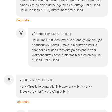
tomates et les haricots verts, mais en quantités raisonnables
sinon c'est la corvée de pelage ou d'équeutage <br /> <br />
<br /> Ton tableau, lui, fait vraiment envie <br />
Répondre
V
véronique
04/05/2013 18:04
<br /> <br /> Oui c'est vrai que quand ça donne il y a
beaucoup de travail ... mais le résultat en vaut la
chandelle car dans l'assiette y'a pas photo c'est
vraiment autre chose. à bientôt, bises,véronique<br
/> <br /> <br /> <br />
A
ann64
28/04/2013 17:04
<br /> Très jolie aquarelle !!!! bravo<br /> <br /> <br />
Bises <br /> <br /> <br /> Annie<br />
Répondre