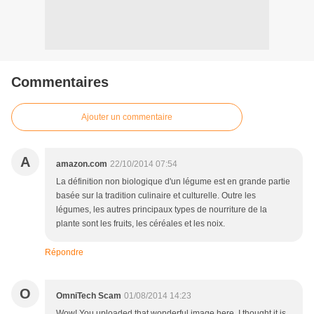
Commentaires
Ajouter un commentaire
A
amazon.com
22/10/2014 07:54
La définition non biologique d'un légume est en grande partie
basée sur la tradition culinaire et culturelle. Outre les
légumes, les autres principaux types de nourriture de la
plante sont les fruits, les céréales et les noix.
Répondre
O
OmniTech Scam
01/08/2014 14:23
Wow! You uploaded that wonderful image here. I thought it is