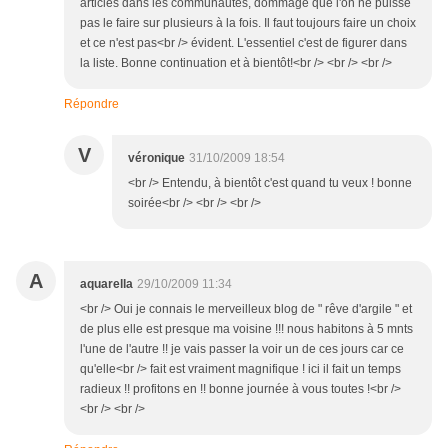
articles dans les communautés, dommage que l'on ne puisse
pas le faire sur plusieurs à la fois. Il faut toujours faire un choix
et ce n'est pas<br /> évident. L'essentiel c'est de figurer dans
la liste. Bonne continuation et à bientôt!<br /> <br /> <br />
Répondre
V
véronique
31/10/2009 18:54
<br /> Entendu, à bientôt c'est quand tu veux ! bonne
soirée<br /> <br /> <br />
A
aquarella
29/10/2009 11:34
<br /> Oui je connais le merveilleux blog de " rêve d'argile " et
de plus elle est presque ma voisine !!! nous habitons à 5 mnts
l'une de l'autre !! je vais passer la voir un de ces jours car ce
qu'elle<br /> fait est vraiment magnifique ! ici il fait un temps
radieux !! profitons en !! bonne journée à vous toutes !<br />
<br /> <br />