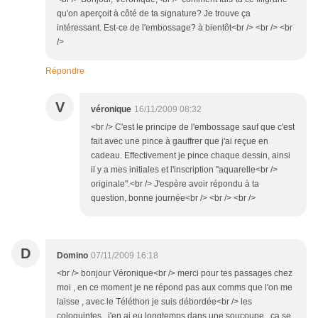
qu'on aperçoit à côté de ta signature? Je trouve ça
intéressant. Est-ce de l'embossage? à bientôt<br /> <br /> <br
/>
Répondre
V
véronique
16/11/2009 08:32
<br /> C'est le principe de l'embossage sauf que c'est
fait avec une pince à gauffrer que j'ai reçue en
cadeau. Effectivement je pince chaque dessin, ainsi
il y a mes initiales et l'inscription "aquarelle<br />
originale".<br /> J'espère avoir répondu à ta
question, bonne journée<br /> <br /> <br />
D
Domino
07/11/2009 16:18
<br /> bonjour Véronique<br /> merci pour tes passages chez
moi , en ce moment je ne répond pas aux comms que l'on me
laisse , avec le Téléthon je suis débordée<br /> les
coloquintes , j'en ai eu longtemps dans une soucoupe , ça se