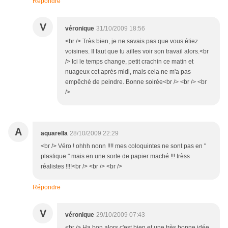
Répondre
V
véronique
31/10/2009 18:56
<br /> Très bien, je ne savais pas que vous étiez
voisines. Il faut que tu ailles voir son travail alors.<br
/> Ici le temps change, petit crachin ce matin et
nuageux cet après midi, mais cela ne m'a pas
empêché de peindre. Bonne soirée<br /> <br /> <br
/>
A
aquarella
28/10/2009 22:29
<br /> Véro ! ohhh nonn !!!! mes coloquintes ne sont pas en "
plastique " mais en une sorte de papier maché !!! trèss
réalistes !!!!<br /> <br /> <br />
Répondre
V
véronique
29/10/2009 07:43
<br /> Ha bon alors c'est bien et une très bonne idée