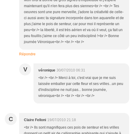
Mon ordi a donné de gros signes d'inquiètude et j'espère
maintenant qu'il n'en fera plus des siennes<br /> <br /> Tes
oeuvres sont une pure merveille, j'adore la créativité de celle-
ci aussi avec ta signature incorporée dans ton aquarelle et de
plus j'aime le pois de senteur, car pour moi il représente un
peu<br /> la liberté, il est très aérien et va où il veut, ça fait un
peu fouillis j'aime ce côté un peu indiscipliné !<br /> Bonne
journée Véronique<br /> <br /> <br />
Répondre
V
véronique
30/07/2010 06:31
<br /> <br /> Merci à toi, c'est vrai que je me suis
laissée emballer par cette fleur et ses vrilles...un peu
d'indiscipline ne nuit pas... bonne journée,
véronique<br /> <br /> <br /> <br />
C
Claire Felloni
19/07/2010 21:18
<br /> Ils sont magnifiques ces pois de senteur et les vrilles
donnent un petit air de calligraphie arabisante qui s'ajoute à