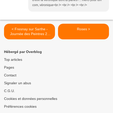
d'être la véronique dont tu parles?... merci pour ton
com, véronique<br /> <br /> <br /> <br />
< Fresnay sur Sarthe -
Roses >
Journée des Peintres 20
juin 2010
Hébergé par Overblog
Top articles
Pages
Contact
Signaler un abus
C.G.U.
Cookies et données personnelles
Préférences cookies