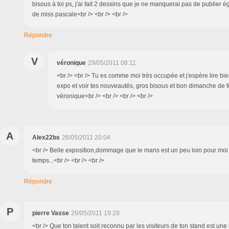
bisous à toi ps, j'ai fait 2 dessins que je ne manquerai pas de publier 
de miss pascale<br /> <br /> <br />
Répondre
V
véronique
29/05/2011 08:11
<br /> <br /> Tu es comme moi très occupée et j'espère lire bi
expo et voir tes nouveautés, gros bisous et bon dimanche de 
véronique<br /> <br /> <br /> <br />
A
Alex22bx
26/05/2011 20:04
<br /> Belle exposition,dommage que le mans est un peu loin pour mo
temps...<br /> <br /> <br />
Répondre
P
pierre Vasse
26/05/2011 19:28
<br /> Que ton talent soit reconnu par les visiteurs de ton stand est un