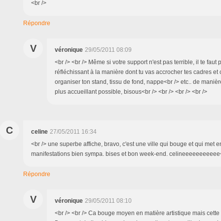
<br />
Répondre
V
véronique
29/05/2011 08:09
<br /> <br /> Même si votre support n'est pas terrible, il te fau
réfléchissant à la manière dont tu vas accrocher tes cadres e
organiser ton stand, tissu de fond, nappe<br /> etc.. de manièr
plus accueillant possible, bisous<br /> <br /> <br /> <br />
C
celine
27/05/2011 16:34
<br /> une superbe affiche, bravo, c'est une ville qui bouge et qui met 
manifestations bien sympa. bises et bon week-end. celineeeeeeeeeee<b
Répondre
V
véronique
29/05/2011 08:10
<br /> <br /> Ca bouge moyen en matière artistique mais cette