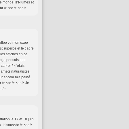
de monde !!!"Plumes et
r /> <br /> <br />
allée voir ton expo
st superbe et le cadre
 les affiches en ce
up je pensais que
 car<br /> j'étais
 carnets naturalistes.
ur et cela m'a peiné.
 /> <br /> <br /> Je
r />
tation le 17 et 18 juin
a . bisous<br /> <br />