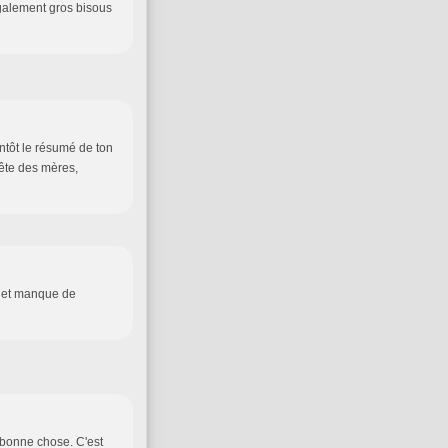
également gros bisous
entôt le résumé de ton
fête des mères,
i et manque de
e bonne chose. C'est