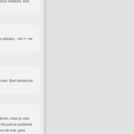
reux visiteurs. bon
 artistes...<br /> <br
ait ravi. Bon dimanche
icles, mais je vais
 ma part je publierai
pos de mai, gros