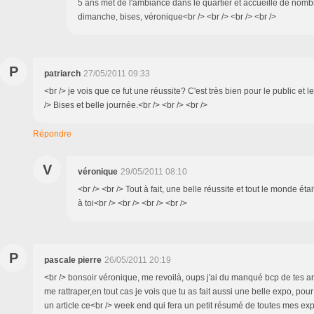
5 ans met de l'ambiance dans le quartier et accueille de nomb
dimanche, bises, véronique<br /> <br /> <br /> <br />
P
patriarch
27/05/2011 09:33
<br /> je vois que ce fut une réussite? C'est très bien pour le public et les
/> Bises et belle journée.<br /> <br /> <br />
Répondre
V
véronique
29/05/2011 08:10
<br /> <br /> Tout à fait, une belle réussite et tout le monde ét
à toi<br /> <br /> <br /> <br />
P
pascale pierre
26/05/2011 20:19
<br /> bonsoir véronique, me revoilà, oups j'ai du manqué bcp de tes art
me rattraper,en tout cas je vois que tu as fait aussi une belle expo, pour
un article ce<br /> week end qui fera un petit résumé de toutes mes ex