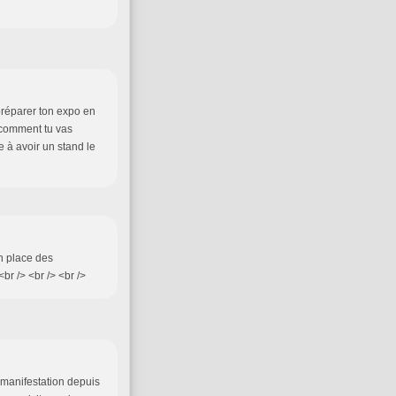
t préparer ton expo en
t comment tu vas
e à avoir un stand le
en place des
r /> <br /> <br />
 manifestation depuis