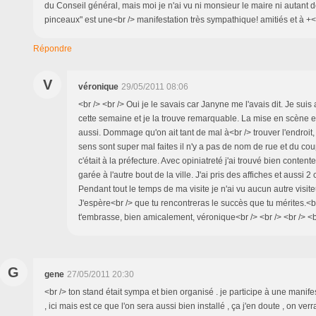
du Conseil général, mais moi je n'ai vu ni monsieur le maire ni autant 
pinceaux" est une<br /> manifestation très sympathique! amitiés et à +<b
Répondre
V
véronique
29/05/2011 08:06
<br /> <br /> Oui je le savais car Janyne me l'avais dit. Je suis 
cette semaine et je la trouve remarquable. La mise en scène e
aussi. Dommage qu'on ait tant de mal à<br /> trouver l'endroit,
sens sont super mal faites il n'y a pas de nom de rue et du co
c'était à la préfecture. Avec opiniatreté j'ai trouvé bien contente
garée à l'autre bout de la ville. J'ai pris des affiches et aussi 2
Pendant tout le temps de ma visite je n'ai vu aucun autre visite
J'espère<br /> que tu rencontreras le succès que tu mérites.<br
t'embrasse, bien amicalement, véronique<br /> <br /> <br /> <b
G
gene
27/05/2011 20:30
<br /> ton stand était sympa et bien organisé . je participe à une manifes
, ici mais est ce que l'on sera aussi bien installé , ça j'en doute , on verr