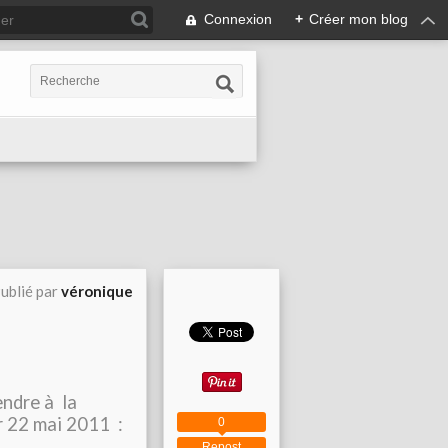
Connexion
+
Créer mon blog
ublié par
véronique
endre à la
r 22 mai 2011 :
0
Repost