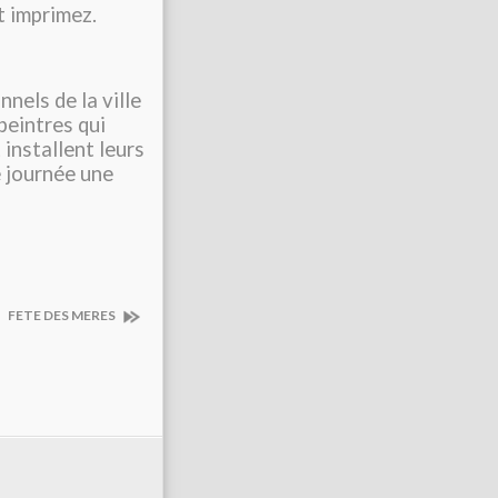
et imprimez.
els de la ville
 peintres qui
installent leurs
e journée une
FETE DES MERES