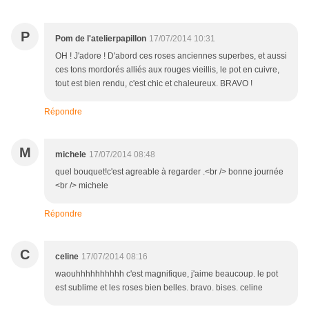
P
Pom de l'atelierpapillon
17/07/2014 10:31
OH ! J'adore ! D'abord ces roses anciennes superbes, et aussi
ces tons mordorés alliés aux rouges vieillis, le pot en cuivre,
tout est bien rendu, c'est chic et chaleureux. BRAVO !
Répondre
M
michele
17/07/2014 08:48
quel bouquet!c'est agreable à regarder .<br /> bonne journée
<br /> michele
Répondre
C
celine
17/07/2014 08:16
waouhhhhhhhhhh c'est magnifique, j'aime beaucoup. le pot
est sublime et les roses bien belles. bravo. bises. celine