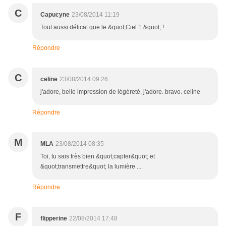
C
Capucyne
23/08/2014 11:19
Tout aussi délicat que le &quot;Ciel 1 &quot; !
Répondre
C
celine
23/08/2014 09:26
j'adore, belle impression de légéreté, j'adore. bravo. celine
Répondre
M
MLA
23/08/2014 08:35
Toi, tu sais très bien &quot;capter&quot; et
&quot;transmettre&quot; la lumière ...
Répondre
F
flipperine
22/08/2014 17:48