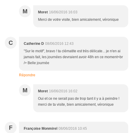
M
Moret
16/06/2016 16:03
Merci de votre visite, bien amicalement, véronique
C
Catherine D
08/06/2016 12:43
"Sur le motif", bravo ! ta clématite est très délicate... je n'en ai
jamais fait, les journées devraient avoir 48h en ce moment<br
/> Belle journée
Répondre
M
Moret
16/06/2016 16:02
Oui et ce ne serait pas de trop tant il y a à peindre !
merci de ta visite, bien amicalement, véronique
F
Françoise Monmirel
08/06/2016 10:45