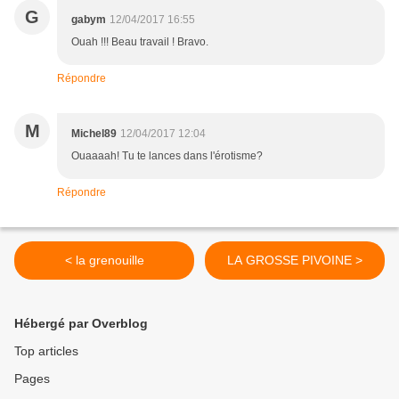
G
gabym
12/04/2017 16:55
Ouah !!! Beau travail ! Bravo.
Répondre
M
Michel89
12/04/2017 12:04
Ouaaaah! Tu te lances dans l'érotisme?
Répondre
< la grenouille
LA GROSSE PIVOINE >
Hébergé par Overblog
Top articles
Pages