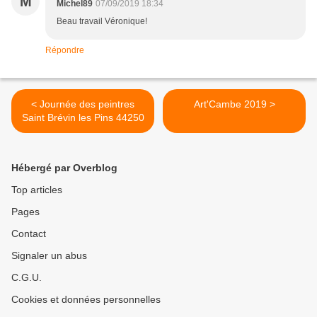
M
Michel89
07/09/2019 18:34
Beau travail Véronique!
Répondre
< Journée des peintres
Art'Cambe 2019 >
Saint Brévin les Pins 44250
Hébergé par Overblog
Top articles
Pages
Contact
Signaler un abus
C.G.U.
Cookies et données personnelles