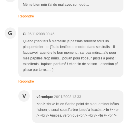
Même bien mûr j'ai du mal avec son goût...
Répondre
G
Gi
26/11/2008 09:45
Quand j'habitais à Marseille je passais souvent sous un
plaqueminier... et j'étais tentée de mordre dans ses fruits... il
faut savoir attendre le bon moment... car pas mûrs... aïe pour
mes papilles, trop mûrs... pouah pour l'odeur, justes à point :
excellents : tapioca parfumé ! et en fin de saison... attention çà
glisse par terre.... :-)
Répondre
V
véronique
26/11/2008 13:33
<br /> <br /> Ici en Sarthe point de plaqueminer hélas
! sinon je serai sous l'arbre jusqu'à l'excès...<br /> <br
/> <br /> Amitiés, véronique<br /> <br /> <br /> <br />