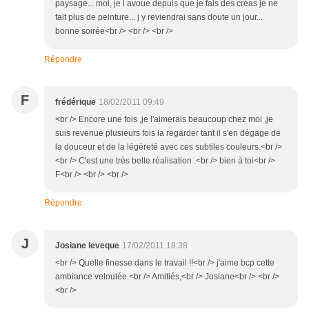
paysage... moi, je l avoue depuis que je fais des créas je ne
fait plus de peinture... j y reviendrai sans doute un jour...
bonne soirée<br /> <br /> <br />
Répondre
F
frédérique
18/02/2011 09:49
<br /> Encore une fois ,je l'aimerais beaucoup chez moi ,je
suis revenue plusieurs fois la regarder tant il s'en dégage de
la douceur et de la légèreté avec ces subtiles couleurs.<br />
<br /> C'est une très belle réalisation .<br /> bien à toi<br />
F<br /> <br /> <br />
Répondre
J
Josiane leveque
17/02/2011 18:38
<br /> Quelle finesse dans le travail !!<br /> j'aime bcp cette
ambiance veloutée.<br /> Amitiés,<br /> Josiane<br /> <br />
<br />