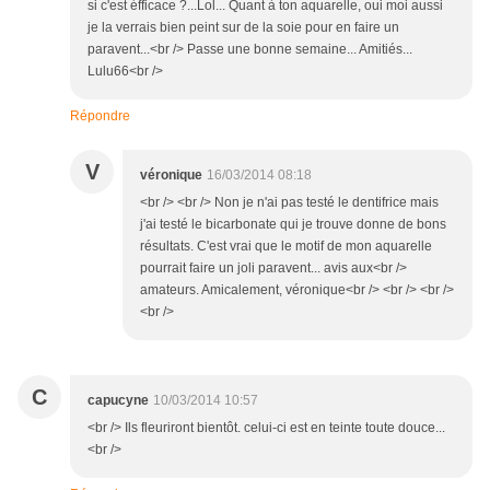
si c'est éfficace ?...Lol... Quant à ton aquarelle, oui moi aussi
je la verrais bien peint sur de la soie pour en faire un
paravent...<br /> Passe une bonne semaine... Amitiés...
Lulu66<br />
Répondre
V
véronique
16/03/2014 08:18
<br /> <br /> Non je n'ai pas testé le dentifrice mais
j'ai testé le bicarbonate qui je trouve donne de bons
résultats. C'est vrai que le motif de mon aquarelle
pourrait faire un joli paravent... avis aux<br />
amateurs. Amicalement, véronique<br /> <br /> <br />
<br />
C
capucyne
10/03/2014 10:57
<br /> Ils fleuriront bientôt. celui-ci est en teinte toute douce...
<br />