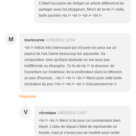
C'était l'occasion de rédiger un article différent et de
partager avec les bloggeurs. Merci de ta<br /> visite,
belle journée.<br /> <br /> <br /> <br />
M
mariezanne
17/02/2012 12:53
<br /> Article très intéressant qui m'ouvre les yeux sur un
aspect de l'art.J'aime beaucoup ton aquarelle. Sa
composition, bien qu'étant abstraite ne me laise pas
indifférente ou étrangère. J'y lis de<br /> la douceur, de
l'ouverture sur l'extérieur, de la profondeur dans la réflexion,
un peu d'humour....<br /> <br /> <br /> Merci pour cette belle
récréation du jour !<br /> <br /> <br /> Amicalement<br />
Répondre
V
véronique
18/02/2012 13:07
<br /> <br /> Merci à toi pour ce commentaire bien
étayé. L'idée de départ c'était de représenter un
fossile, mais je n'avais pas de modèle pour rester