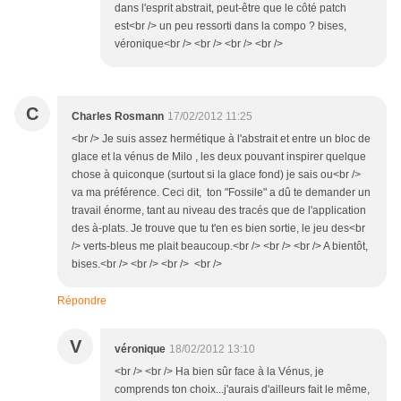
dans l'esprit abstrait, peut-être que le côté patch
est<br /> un peu ressorti dans la compo ? bises,
véronique<br /> <br /> <br /> <br />
C
Charles Rosmann
17/02/2012 11:25
<br /> Je suis assez hermétique à l'abstrait et entre un bloc de
glace et la vénus de Milo , les deux pouvant inspirer quelque
chose à quiconque (surtout si la glace fond) je sais ou<br />
va ma préférence. Ceci dit, ton "Fossile" a dû te demander un
travail énorme, tant au niveau des tracés que de l'application
des à-plats. Je trouve que tu t'en es bien sortie, le jeu des<br
/> verts-bleus me plait beaucoup.<br /> <br /> <br /> A bientôt,
bises.<br /> <br /> <br /> <br />
Répondre
V
véronique
18/02/2012 13:10
<br /> <br /> Ha bien sûr face à la Vénus, je
comprends ton choix...j'aurais d'ailleurs fait le même,