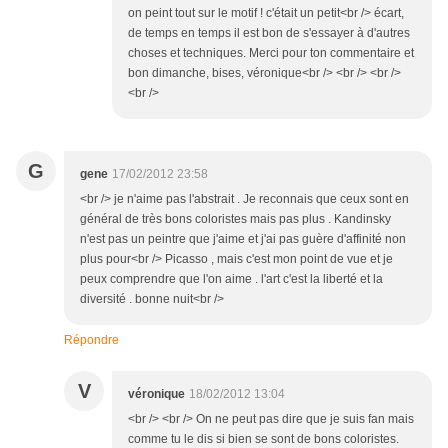
on peint tout sur le motif ! c'était un petit<br /> écart,
de temps en temps il est bon de s'essayer à d'autres
choses et techniques. Merci pour ton commentaire et
bon dimanche, bises, véronique<br /> <br /> <br />
<br />
G
gene
17/02/2012 23:58
<br /> je n'aime pas l'abstrait . Je reconnais que ceux sont en
général de très bons coloristes mais pas plus . Kandinsky
n'est pas un peintre que j'aime et j'ai pas guère d'affinité non
plus pour<br /> Picasso , mais c'est mon point de vue et je
peux comprendre que l'on aime . l'art c'est la liberté et la
diversité . bonne nuit<br />
Répondre
V
véronique
18/02/2012 13:04
<br /> <br /> On ne peut pas dire que je suis fan mais
comme tu le dis si bien se sont de bons coloristes.