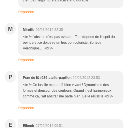
their paintings more attractive and durable.
Répondre
M
Mireille
06/03/2012 22:35
<br /> l'abstrait n'est pas evidant ..Tout depend de l'esprit du
peintre et ce doit être un très bon coloriste..Bonsoir
Véronique... ..<br />
Répondre
P
Pom de l&#039;atelierpapillon
29/02/2012 23:53
<br /> Ce fossile me paraît bien vivant ! Dynamisme des
formes et douceur des couleurs. Quand il est harmonieux
comme ça, l'art abstrait me parle bien. Belle réussite.<br />
Répondre
E
Elhenfr
27/02/2012 09:51