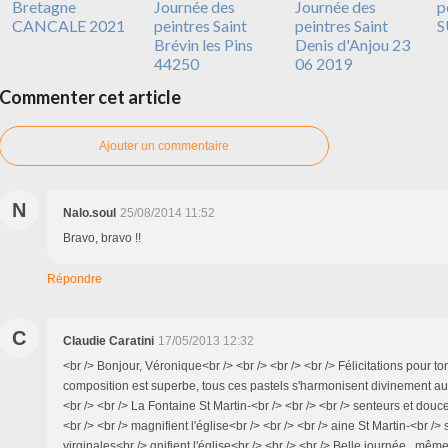
Bretagne
Journée des
Journée des
p
CANCALE 2021
peintres Saint
peintres Saint
S
Brévin les Pins
Denis d'Anjou 23
44250
06 2019
Commenter cet article
Ajouter un commentaire
N
Nalo.soul
25/08/2014 11:52
Bravo, bravo !!
Répondre
C
Claudie Caratini
17/05/2013 12:32
<br /> Bonjour, Véronique<br /> <br /> <br /> <br /> Félicitations pour to
composition est superbe, tous ces pastels s'harmonisent divinement au
<br /> <br /> La Fontaine St Martin-<br /> <br /> <br /> senteurs et douc
<br /> <br /> magnifient l'église<br /> <br /> <br /> aine St Martin-<br /
virginales<br /> gnifient l'église<br /> <br /> <br /> Belle journée...même 