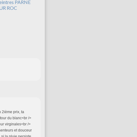
eintres PARNE
UR ROC
n 2ième prix, ta
tour du blanc<br />
eur virginales<br />
> senteurs et douceur
si la pluie persiste,