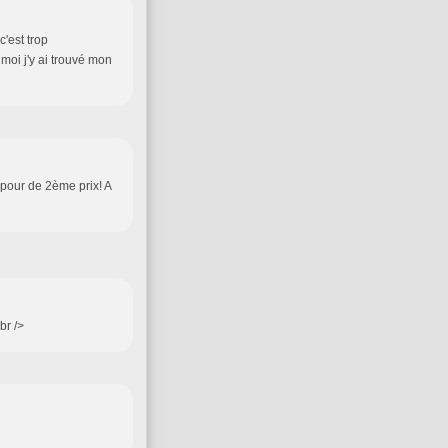
'est trop
e moi j'y ai trouvé mon
 pour de 2ème prix! A
br />