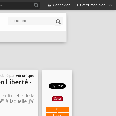
Connexion
+
Créer mon blog
ublié par
véronique
 Liberté -
culturelle de la
 à laquelle j'ai
0
Repost