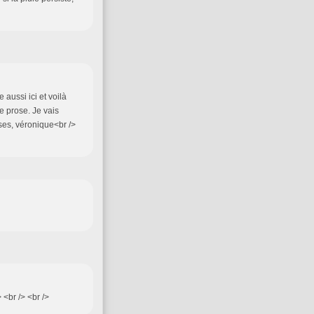
 aussi ici et voilà
e prose. Je vais
ses, véronique<br />
 <br /> <br />