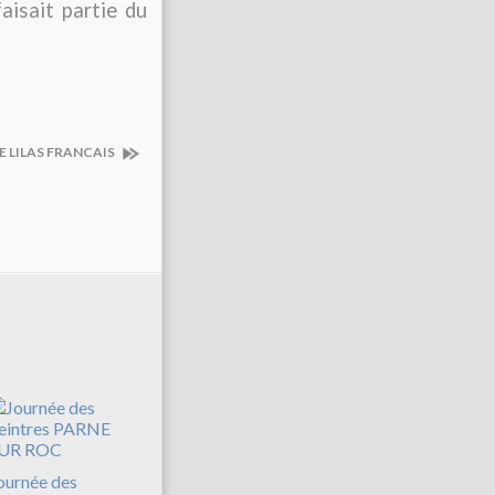
aisait partie du
E LILAS FRANCAIS
ournée des