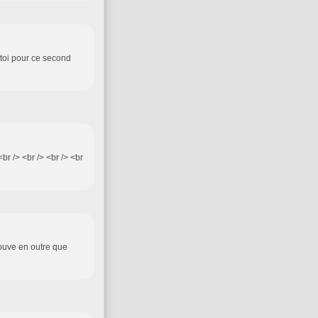
 toi pour ce second
r /> <br /> <br /> <br
rouve en outre que