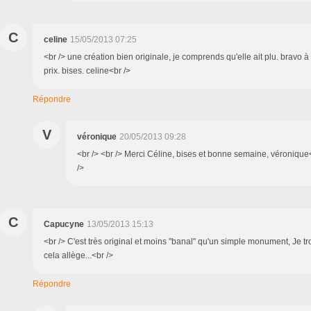
C
celine
15/05/2013 07:25
<br /> une création bien originale, je comprends qu'elle ait plu. bravo à
prix. bises. celine<br />
Répondre
V
véronique
20/05/2013 09:28
<br /> <br /> Merci Céline, bises et bonne semaine, véronique<b
/>
C
Capucyne
13/05/2013 15:13
<br /> C'est très original et moins "banal" qu'un simple monument, Je t
cela allège...<br />
Répondre