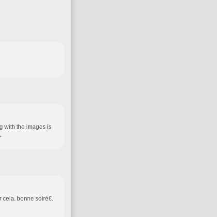
ng with the images is
>
r cela. bonne soiré€.