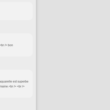
<br /> bon
 aquarelle est superbe
aine.<br /> <br />