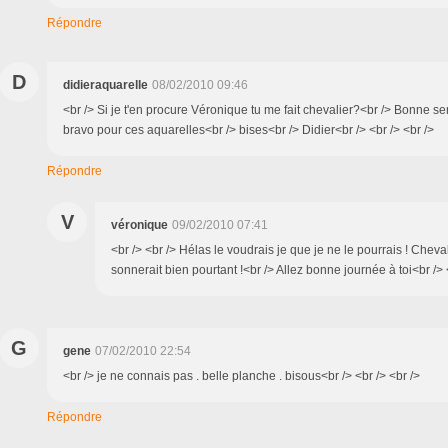
Répondre
D
didieraquarelle
08/02/2010 09:46
<br /> Si je t'en procure Véronique tu me fait chevalier?<br /> Bonne s
bravo pour ces aquarelles<br /> bises<br /> Didier<br /> <br /> <br />
Répondre
V
véronique
09/02/2010 07:41
<br /> <br /> Hélas le voudrais je que je ne le pourrais ! Cheva
sonnerait bien pourtant !<br /> Allez bonne journée à toi<br /> <
G
gene
07/02/2010 22:54
<br /> je ne connais pas . belle planche . bisous<br /> <br /> <br />
Répondre