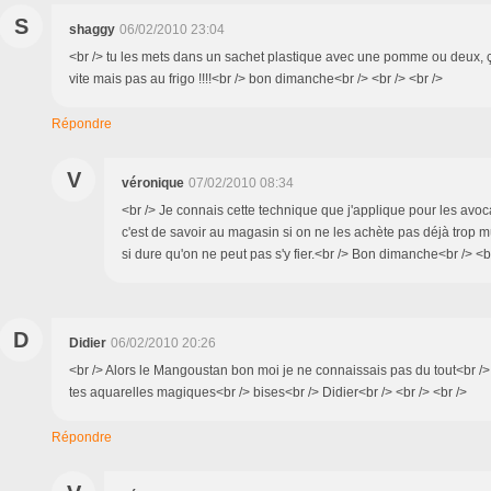
S
shaggy
06/02/2010 23:04
<br /> tu les mets dans un sachet plastique avec une pomme ou deux, çà
vite mais pas au frigo !!!!<br /> bon dimanche<br /> <br /> <br />
Répondre
V
véronique
07/02/2010 08:34
<br /> Je connais cette technique que j'applique pour les avoc
c'est de savoir au magasin si on ne les achète pas déjà trop mû
si dure qu'on ne peut pas s'y fier.<br /> Bon dimanche<br /> <br
D
Didier
06/02/2010 20:26
<br /> Alors le Mangoustan bon moi je ne connaissais pas du tout<br /> 
tes aquarelles magiques<br /> bises<br /> Didier<br /> <br /> <br />
Répondre