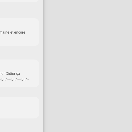
emaine et encore
lier Didier ça
br /> <br /> <br />