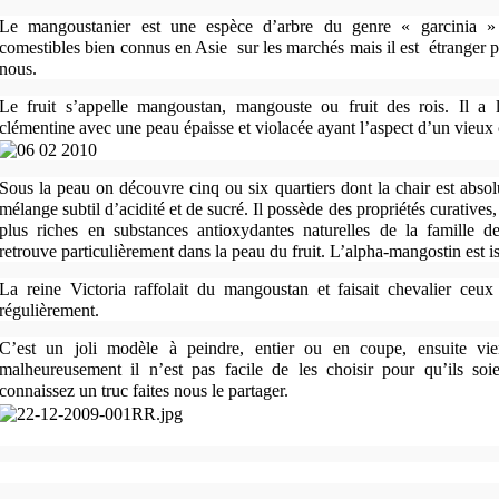
Le mangoustanier est une espèce d’arbre du genre « garcinia » i
comestibles bien connus en Asie
sur les marchés mais il est
étranger p
nous.
Le fruit s’appelle mangoustan, mangouste ou fruit des rois. Il a la
clémentine avec une peau épaisse et violacée ayant l’aspect d’un vieux 
Sous la peau on découvre cinq ou six quartiers dont la chair est abso
mélange subtil d’acidité et de sucré. Il possède des propriétés curatives, 
plus riches en substances antioxydantes naturelles de la famille d
retrouve particulièrement dans la peau du fruit. L’alpha-mangostin est i
La reine Victoria raffolait du mangoustan et faisait chevalier ceux
régulièrement.
C’est un joli modèle à peindre, entier ou en coupe, ensuite vien
malheureusement il n’est pas facile de les choisir pour qu’ils soi
connaissez un truc faites nous le partager.