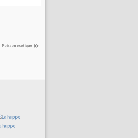
Poisson exotique
a huppe