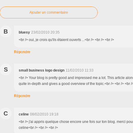
Ajouter un commentaire
B
bluesy
23/02/2010 20:35
<br /> oui, je crois qu'ils étaient ouverts ...<br /> <br /> <br />
Répondre
S
small business logo design
11/02/2010 11:33
<br /> Your blog is pretty good and impressed me a lot. This article alo
quite in-depth and gives a good overview of the topic.<br /> <br /> <br /
Répondre
C
celine
08/02/2010 19:18
<br /> j'ai appris quelque chose encore une fois sur ton blog. merci pou
celine<br /> <br /> <br />