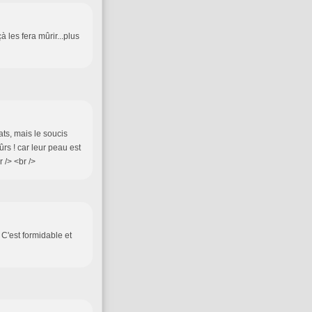
 les fera mûrir...plus
ats, mais le soucis
rs ! car leur peau est
 /> <br />
C'est formidable et