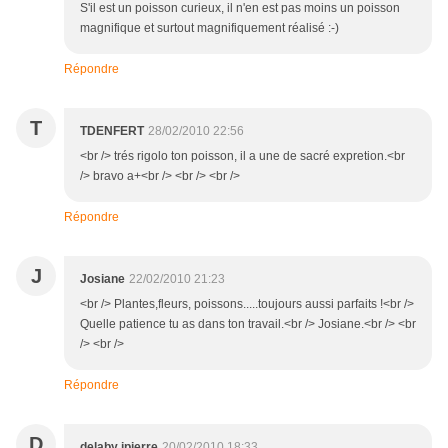
S'il est un poisson curieux, il n'en est pas moins un poisson
magnifique et surtout magnifiquement réalisé :-)
Répondre
T
TDENFERT
28/02/2010 22:56
<br /> trés rigolo ton poisson, il a une de sacré expretion.<br
/> bravo a+<br /> <br /> <br />
Répondre
J
Josiane
22/02/2010 21:23
<br /> Plantes,fleurs, poissons.....toujours aussi parfaits !<br />
Quelle patience tu as dans ton travail.<br /> Josiane.<br /> <br
/> <br />
Répondre
D
delaby jpierre
20/02/2010 18:33