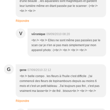
d'une beauté ...les aquaralles sont magnifiques et gardent
leur lumière même en étant passée par le scanner :-)<br />
<br /> <br />
Répondre
V
véronique
09/09/2010 08:20
<br /> <br /> Elles ne sont même pas passées par le
scan car je n'en ai pas mais simplement par mon
appareil photo :-)<br /> <br /> <br /> <br />
G
gene
07/09/2010 22:12
<br /> belle compo . les fleurs à l'huile c'est difficile . j'ai
commencé des fleurs de topinambours depuis au moins 6
mois et c'est un petit tableau . J'ai toujours pas fini , c'est pas
vraiment ma tasse<br /> de thé . bisous<br /> <br /> <br />
Répondre