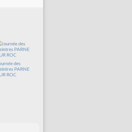
ournée des
eintres PARNE
UR ROC