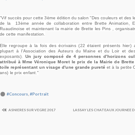
"Vif succès pour cette 3ème édition du salon "Des couleurs et des lett
de la 13ème année de collaboration entre Brette Animation, Ex
Ruaudinoise et maintenant la mairie de Brette les Pins , organisatr
de cette manifestation.
Elle regroupe à la fois des écrivains (22 étaient présents hier)
plupart à l'Association des Auteurs du Maine et du Loir et des
exposants).
Un jury composé de 4 personnes d'horizons cult
attribué à Mme Véronique Moret le prix de la Mairie de Brett
toile représentant un visage d'une grande pureté
et à la petite
ans) le prix enfant."
,
#Concours
#Portrait
ASNIERES SUR VEGRE 2017
LASSAY LES CHATEAUX JOURNEE D