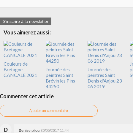
S'inscrire à la newsletter
Vous aimerez aussi :
Couleurs de
J
Bretagne
Journée des
Journée des
p
CANCALE 2021
peintres Saint
peintres Saint
S
Brévin les Pins
Denis d'Anjou 23
44250
06 2019
Commenter cet article
Ajouter un commentaire
D
Denise pilou
30/05/2017 11:44