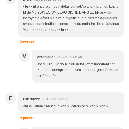
<br /> Et encore un petit détail sur cet Abitulon<br /> en bas le
M de Moret AVEC UN BEAU SIGNE DANS LE M<br /> Un
incroyable détail mais cela signifie que tu fais tes aquarelles
avec amour minutie et conscience du moindre détail fabuleux
Véronique<br /> <br /> <br />
Répondre
V
véronique
02/01/2010 08:48
<br /> Et oui le soucis du détail, c'est important non !
et parfois quelqu'un qui "voit".... bonne journée<br />
<br /> <br />
E
Elie :0059:
23/12/2009 09:31
<br /> J'aime beaucoup!<br /> Merci!<br /> <br /> <br />
Répondre