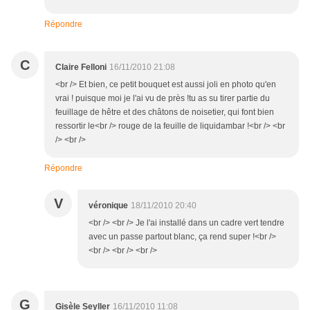
Répondre
C
Claire Felloni
16/11/2010 21:08
<br /> Et bien, ce petit bouquet est aussi joli en photo qu'en
vrai ! puisque moi je l'ai vu de près !tu as su tirer partie du
feuillage de hêtre et des châtons de noisetier, qui font bien
ressortir le<br /> rouge de la feuille de liquidambar !<br /> <br
/> <br />
Répondre
V
véronique
18/11/2010 20:40
<br /> <br /> Je l'ai installé dans un cadre vert tendre
avec un passe partout blanc, ça rend super !<br />
<br /> <br /> <br />
G
Gisèle Seyller
16/11/2010 11:08