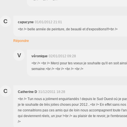
C
capucyne
01/01/2012 21:01
<br /> belle année de peinture, de beauté et d'expositions!!!<br />
Répondre
V
véronique
02/01/2012 09:28
<br /> <br /> Merci pour tes voeux je souhaite qu'il en soit ains
semaine.<br /> <br /> <br /> <br />
C
Catherine D
31/12/2011 18:28
<br /> Tun nous a joliment enguirlandés ! depuis le Sud Ouest où je pas
je te souhaite de très jolies choses pour 2012...<br /> En effet sans nos
ne connaitrions pas ces amis qui de loin nous accompagnent toute l'an
qui deviennent réels, un jour !<br /> au plaisir de te revoir, je t'embras
/>