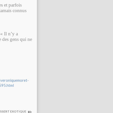
s et parfois
 jamais connus
« Il n’y a
e des gens qui ne
t/veroniquemoret-
595.html
ESSERT EXOTIQUE