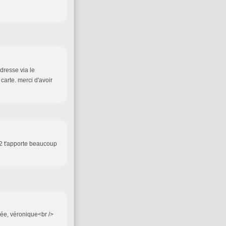
dresse via le
 carte. merci d'avoir
012 t'apporte beaucoup
rnée, véronique<br />