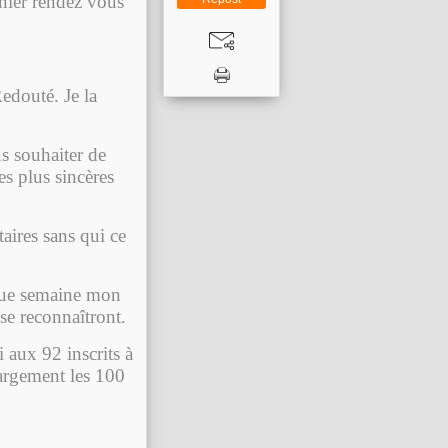
rnier rendez vous
Redouté. Je la
s souhaiter de
s plus sincères
ires sans qui ce
aque semaine mon
 se reconnaîtront.
 aux 92 inscrits à
argement les 100