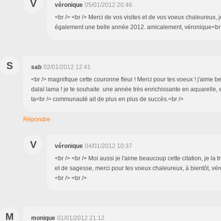
V
véronique
05/01/2012 20:46
<br /> <br /> Merci de vos visites et de vos voeux chaleureux, 
également une belle année 2012. amicalement, véronique<br />
S
sab
02/01/2012 12:41
<br /> magnifique cette couronne fleur ! Merci pour tes voeux ! j'aime b
dalaï lama ! je te souhaite une année très enrichissante en aquarelle, e
ta<br /> communauté ait de plus en plus de succès.<br />
Répondre
V
véronique
04/01/2012 10:37
<br /> <br /> Moi aussi je l'aime beaucoup cette citation, je la 
et de sagesse, merci pour tes voeux chaleureux, à bientôt, vér
<br /> <br />
M
monique
01/01/2012 21:12