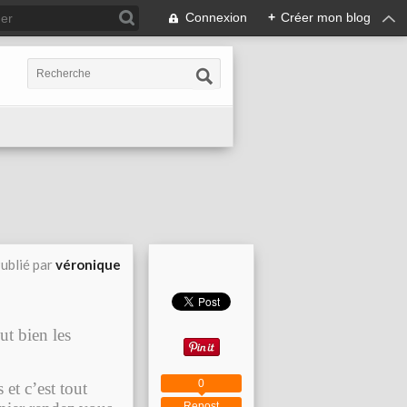
Connexion
+
Créer mon blog
ublié par
véronique
ut bien les
0
 et c’est tout
Repost