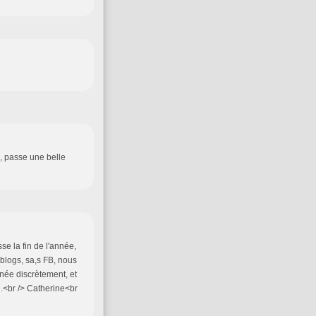
i, passe une belle
se la fin de l'année,
 blogs, sa,s FB, nous
née discrètement, et
se.<br /> Catherine<br