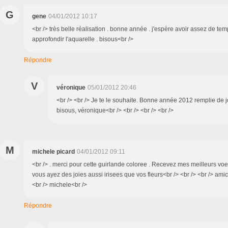
G
gene
04/01/2012 10:17
<br /> très belle réalisation . bonne année . j'espère avoir assez de te
approfondir l'aquarelle . bisous<br />
Répondre
V
véronique
05/01/2012 20:46
<br /> <br /> Je te le souhaite. Bonne année 2012 remplie de j
bisous, véronique<br /> <br /> <br /> <br />
M
michele picard
04/01/2012 09:11
<br /> . merci pour cette guirlande coloree . Recevez mes meilleurs vo
vous ayez des joies aussi irisees que vos fleurs<br /> <br /> <br /> ami
<br /> michele<br />
Répondre