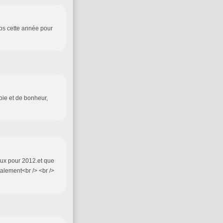
mps cette année pour
oie et de bonheur,
eux pour 2012.et que
calement<br /> <br />