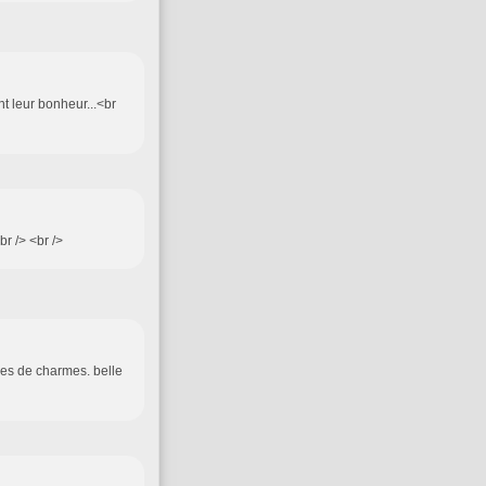
nt leur bonheur...<br
br /> <br />
nes de charmes. belle