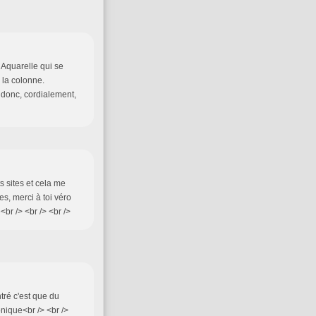
 Aquarelle qui se
 la colonne.
t donc, cordialement,
ts sites et cela me
es, merci à toi véro
br /> <br /> <br />
ntré c'est que du
ique<br /> <br />