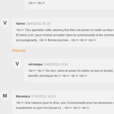
<br /> <br />
V
Valrov
18/03/2011 05:35
<br /> Très agréable cette cabane,j'irai bien me poser ce matin au lieu d'
Et merci à toi ,pour m'avoir accepter dans ta communauté et tes comme
encourageants...<br /> Bonne journée...<br /> <br /> <br />
Répondre
V
véronique
24/03/2011 13:34
<br /> <br /> De rien, viens te poser et oublie un peu le boulot, 
bientôt, véronique<br /> <br /> <br /> <br />
M
Marieluce
17/03/2011 18:25
<br /> Une cabane pour le rêve, une Communauté pour les amoureux d'
exactement ce que l'on trouve ici ...<br /> <br /> <br />