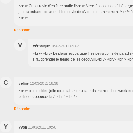
<br /> Oui et ravie d'en faire partie !!<br /> Merci à toi de nous " héberger
jolie ta cabane, on aurait bien envie de s'y reposer un moment !<br /> J
<br />
Répondre
V
véronique
16/03/2011 09:02
<br /> <br /> Le plaisir est partagé ! les petits coins de paradis
il faut prendre le temps de les découvrir.<br /> <br /> <br /> <br
C
celine
12/03/2011 18:38
<br /> elle est bine jolie cette cabane au canada. merci et bon week-en
celineeeeeeeeee<br /> <br /> <br />
Répondre
Y
yvon
11/03/2011 19:56