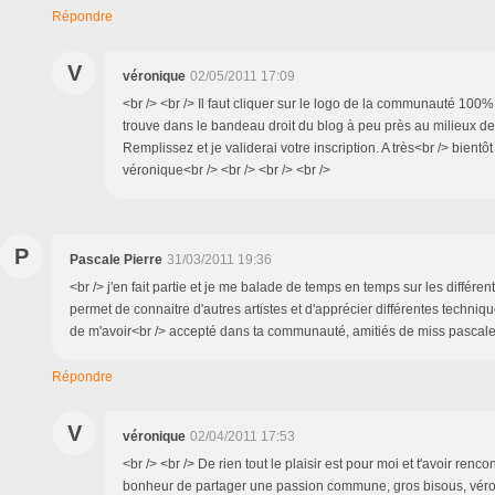
Répondre
V
véronique
02/05/2011 17:09
<br /> <br /> Il faut cliquer sur le logo de la communauté 100%
trouve dans le bandeau droit du blog à peu près au milieux de
Remplissez et je validerai votre inscription. A très<br /> bientô
véronique<br /> <br /> <br /> <br />
P
Pascale Pierre
31/03/2011 19:36
<br /> j'en fait partie et je me balade de temps en temps sur les différen
permet de connaitre d'autres artistes et d'apprécier différentes techniqu
de m'avoir<br /> accepté dans ta communauté, amitiés de miss pascale<
Répondre
V
véronique
02/04/2011 17:53
<br /> <br /> De rien tout le plaisir est pour moi et t'avoir renco
bonheur de partager une passion commune, gros bisous, véron