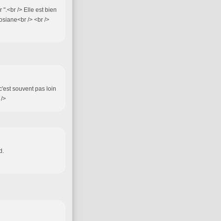
 ".<br /> Elle est bien
osiane<br /> <br />
 c'est souvent pas loin
 />
d.