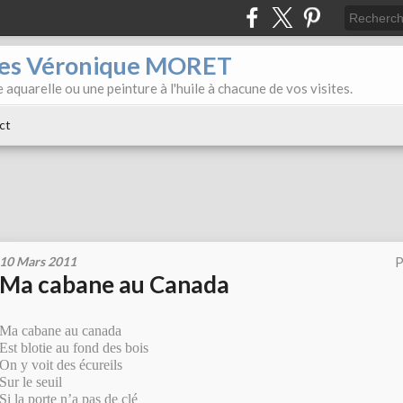
iles Véronique MORET
 aquarelle ou une peinture à l'huile à chacune de vos visites.
ct
10 Mars 2011
P
Ma cabane au Canada
Ma cabane au canada
Est blotie au fond des bois
On y voit des écureils
Sur le seuil
Si la porte n’a pas de clé