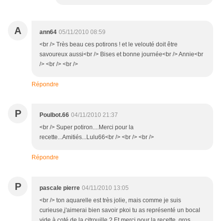
A
ann64
05/11/2010 08:59
<br /> Très beau ces potirons ! et le velouté doit être
savoureux aussi<br /> Bises et bonne journée<br /> Annie<br
/> <br /> <br />
Répondre
P
Poulbot.66
04/11/2010 21:37
<br /> Super potiron....Merci pour la
recette...Amitiés...Lulu66<br /> <br /> <br />
Répondre
P
pascale pierre
04/11/2010 13:05
<br /> ton aquarelle est très jolie, mais comme je suis
curieuse,j'aimerai bien savoir pkoi tu as représenté un bocal
vide à coté de la citrouille ? Et merci pour la recette, gros