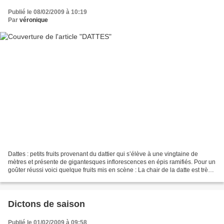
Publié le 08/02/2009 à 10:19
Par
véronique
Dattes : petits fruits provenant du dattier qui s’élève à une vingtaine de
mètres et présente de gigantesques inflorescences en épis ramifiés. Pour un
goûter réussi voici quelque fruits mis en scène : La chair de la datte est très
riche en glucides 70%,...
Dictons de saison
Publié le 01/02/2009 à 09:58