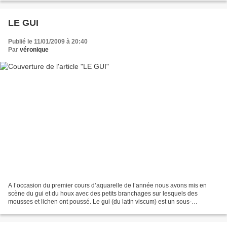
LE GUI
Publié le 11/01/2009 à 20:40
Par
véronique
A l’occasion du premier cours d’aquarelle de l’année nous avons mis en
scène du gui et du houx avec des petits branchages sur lesquels des
mousses et lichen ont poussé. Le gui (du latin viscum) est un sous-
arbrisseau hémiparasite de la famille des Loranthacées,...