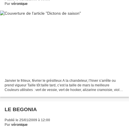
Par
véronique
Janvier le frileux, février le grésilleux A la chandeleur, l’hiver s’arrête ou
prend vigueur Taille tôt taille tard, c’est la taille de mars la meilleure
Couleurs utilisées : vert de vessie, vert de hooker, alizarine cramoisie, violet
winsor, gomme g...
LE BEGONIA
Publié le 25/01/2009 à 12:00
Par
véronique