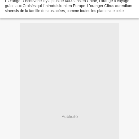
L’Orange D écouverte il y a plus de 4000 ans en Chine, l’orange a voyagé
grâce aux Croisés qui l’introduisirent en Europe. L’oranger Citrus aurentium
sinensis de la famille des rustacées, comme toutes les plantes de cette
famille, possède un fruit très...
Publicité