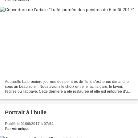
Aquarelle La première journée des peintres de Tuffé s'est tenue dimanche
sous un beau soleil. Nous avions le choix entre le lac, la gare, le lavoir,
l'église ou l'abbaye. Cette dernière a été restaurée et elle est entourée d'un
jardin superbe, c'est là...
Portrait à l'huile
Publié le 01/08/2017 à 07:54
Par
véronique